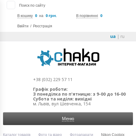
Поиск по сайту
0
0 грн.
0
В кошику
на
В порівнянні
Ввійти
/
Реєстрація
ua
|
ru
+38 (032) 229 57 11
Графік роботи:
З понеділка по п'ятницю: з 9-00 до 16-00
Субота та неділя: вихідні
м. Львів, вул Шевченка, 154
Меню
Каталог товарів
Фото та відео
Фотоапарати
Nikon Coolpix