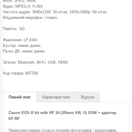
Фото: JPEG, RAW.
Відео: MPEG-4, H.264.
Частота кадрів: 3840x2160: 30 к/сек, 1920x1080p: 60 к/сек.
Вбудований мікрофон: стерео.
Пам'ять: SD.
Живлення: LP-E6N.
Бустер: немає даних.
Пульт ДК: немає даних.
Зв'язок: Bluetooth, Wi-Fi, USB, HDMI.
Код товара:
897768
Повний опис
Характеристики
Відгуки
Canon EOS R kit with RF 24-105mm f/4L IS USM + адаптер
EF-RF
Переосмисливши сучасні потреби фотографів і відеографів,