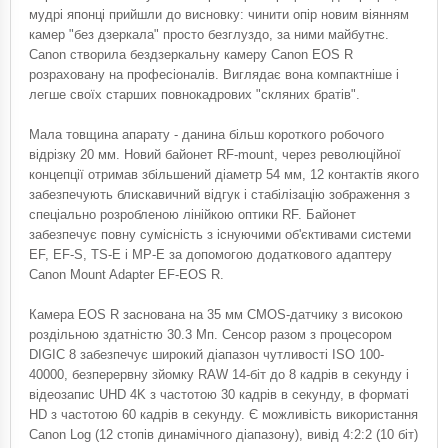
мудрі японці прийшли до висновку: чинити опір новим віянням
камер "без дзеркала" просто безглуздо, за ними майбутнє.
Canon створила бездзеркальну камеру Canon EOS R
розраховану на професіоналів. Виглядає вона компактніше і
легше своїх старших повнокадрових "скляних братів".
Мала товщина апарату - данина більш короткого робочого
відрізку 20 мм. Новий байонет RF-mount, через революційної
концепції отримав збільшений діаметр 54 мм, 12 контактів якого
забезпечують блискавичний відгук і стабілізацію зображення з
спеціально розробленою лінійкою оптики RF. Байонет
забезпечує повну сумісність з існуючими об'єктивами системи
EF, EF-S, TS-E і MP-E за допомогою додаткового адаптеру
Canon Mount Adapter EF-EOS R.
Камера EOS R заснована на 35 мм CMOS-датчику з високою
роздільною здатністю 30.3 Мп. Сенсор разом з процесором
DIGIC 8 забезпечує широкий діапазон чутливості ISO 100-
40000, безперервну зйомку RAW 14-біт до 8 кадрів в секунду і
відеозапис UHD 4K з частотою 30 кадрів в секунду, в форматі
HD з частотою 60 кадрів в секунду. Є можливість використання
Canon Log (12 стопів динамічного діапазону), вивід 4:2:2 (10 біт)