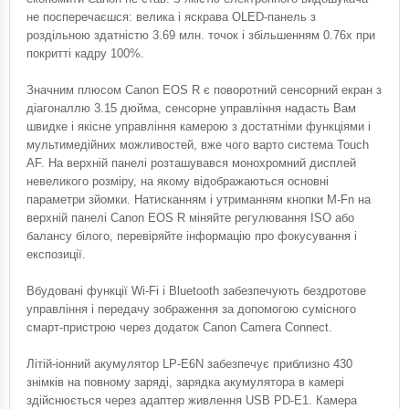
не посперечаєшся: велика і яскрава OLED-панель з
роздільною здатністю 3.69 млн. точок і збільшенням 0.76х при
покритті кадру 100%.
Значним плюсом Canon EOS R є поворотний сенсорний екран з
діагоналлю 3.15 дюйма, сенсорне управління надасть Вам
швидке і якісне управління камерою з достатніми функціями і
мультимедійних можливостей, вже чого варто система Touch
AF. На верхній панелі розташувався монохромний дисплей
невеликого розміру, на якому відображаються основні
параметри зйомки. Натисканням і утриманням кнопки M-Fn на
верхній панелі Canon EOS R міняйте регулювання ISO або
балансу білого, перевіряйте інформацію про фокусування і
експозиції.
Вбудовані функції Wi-Fi і Bluetooth забезпечують бездротове
управління і передачу зображення за допомогою сумісного
смарт-пристрою через додаток Canon Camera Connect.
Літій-іонний акумулятор LP-E6N забезпечує приблизно 430
знімків на повному заряді, зарядка акумулятора в камері
здійснюється через адаптер живлення USB PD-E1. Камера