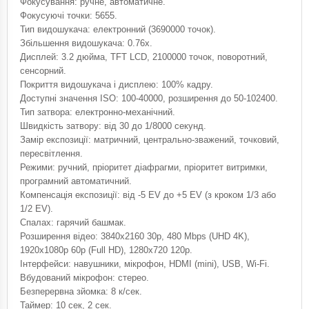
Фокусування: ручне, автоматичне.
Фокусуючі точки: 5655.
Тип видошукача: електронний (3690000 точок).
Збільшення видошукача: 0.76x.
Дисплей: 3.2 дюйма, TFT LCD, 2100000 точок, поворотний,
сенсорний.
Покриття видошукача і дисплею: 100% кадру.
Доступні значення ISO: 100-40000, розширення до 50-102400.
Тип затвора: електронно-механічний.
Швидкість затвору: від 30 до 1/8000 секунд.
Замір експозиції: матричний, центрально-зважений, точковий,
пересвітлення.
Режими: ручний, пріоритет діафрагми, пріоритет витримки,
програмний автоматичний.
Компенсація експозиції: від -5 EV до +5 EV (з кроком 1/3 або
1/2 EV).
Спалах: гарячий башмак.
Розширення відео: 3840x2160 30p, 480 Mbps (UHD 4K),
1920x1080p 60p (Full HD), 1280x720 120p.
Інтерфейси: навушники, мікрофон, HDMI (mini), USB, Wi-Fi.
Вбудований мікрофон: стерео.
Безперервна зйомка: 8 к/сек.
Таймер: 10 сек, 2 сек.