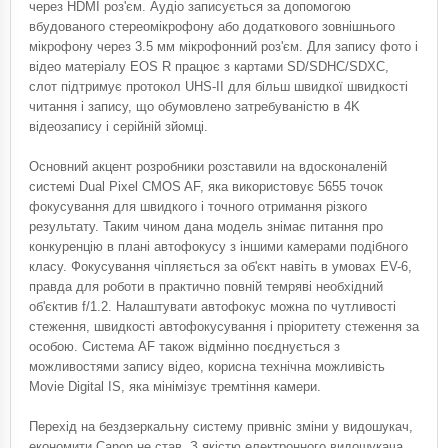
через HDMI роз'єм. Аудіо записується за допомогою
вбудованого стереомікрофону або додаткового зовнішнього
мікрофону через 3.5 мм мікрофонний роз'єм. Для запису фото і
відео матеріалу EOS R працює з картами SD/SDHC/SDXC,
слот підтримує протокол UHS-II для більш швидкої швидкості
читання і запису, що обумовлено затребуваністю в 4K
відеозапису і серійній зйомці.
Основний акцент розробники розставили на вдосконаленій
системі Dual Pixel CMOS AF, яка використовує 5655 точок
фокусування для швидкого і точного отримання різкого
результату. Таким чином дана модель знімає питання про
конкуренцію в плані автофокусу з іншими камерами подібного
класу. Фокусування чіпляється за об'єкт навіть в умовах EV-6,
правда для роботи в практично повній темряві необхідний
об'єктив f/1.2. Налаштувати автофокус можна по чутливості
стеження, швидкості автофокусування і пріоритету стеження за
особою. Система AF також відмінно поєднується з
можливостями запису відео, корисна технічна можливість
Movie Digital IS, яка мінімізує тремтіння камери.
Перехід на бездзеркальну систему привніс зміни у видошукач,
економити Canon не став. З якістю електронного видошукача