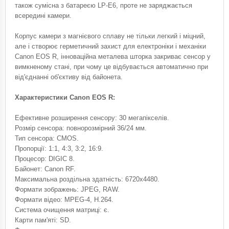
також сумісна з батареєю LP-E6, проте не заряджається
всередині камери.
Корпус камери з магнієвого сплаву не тільки легкий і міцний,
але і створює герметичний захист для електроніки і механіки
Canon EOS R, інноваційна металева шторка закриває сенсор у
вимкненому стані, при чому це відбувається автоматично при
від'єднанні об'єктиву від байонета.
Характеристики Canon EOS R:
Ефективне розширення сенсору: 30 мегапікселів.
Розмір сенсора: повнорозмірний 36/24 мм.
Тип сенсора: CMOS.
Пропорції: 1:1, 4:3, 3:2, 16:9.
Процесор: DIGIC 8.
Байонет: Canon RF.
Максимальна роздільна здатність: 6720x4480.
Формати зображень: JPEG, RAW.
Формати відео: MPEG-4, H.264.
Система очищення матриці: є.
Карти пам'яті: SD.