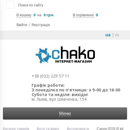
Поиск по сайту
0
0 грн.
0
В кошику
на
В порівнянні
Ввійти
/
Реєстрація
ua
|
ru
+38 (032) 229 57 11
Графік роботи:
З понеділка по п'ятницю: з 9-00 до 16-00
Субота та неділя: вихідні
м. Львів, вул Шевченка, 154
Меню
Каталог товарів
Фото та відео
Фотоапарати
Canon EOS R kit