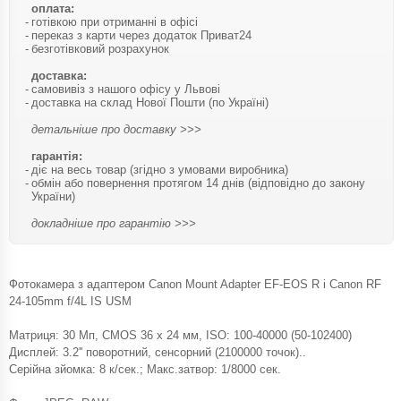
оплата:
готівкою при отриманні в офісі
переказ з карти через додаток Приват24
безготівковий розрахунок
доставка:
самовивіз з нашого офісу у Львові
доставка на склад Нової Пошти (по Україні)
детальніше про доставку >>>
гарантія:
діє на весь товар (згідно з умовами виробника)
обмін або повернення протягом 14 днів (відповідно до закону
України)
докладніше про гарантію >>>
Фотокамера з адаптером Canon Mount Adapter EF-EOS R і Canon RF
24-105mm f/4L IS USM
Матриця: 30 Mп, CMOS 36 х 24 мм, ISO: 100-40000 (50-102400)
Дисплей: 3.2'' поворотний, сенсорний (2100000 точок)..
Серійна зйомка: 8 к/сек.; Макс.затвор: 1/8000 сек.