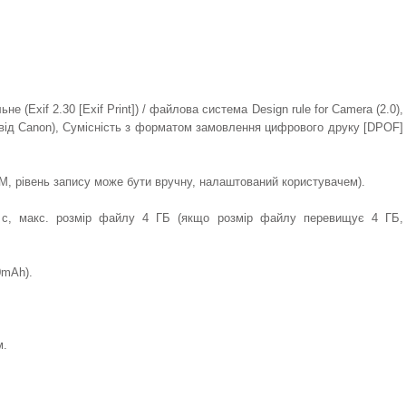
 (Exif 2.30 [Exif Print]) / файлова система Design rule for Camera (2.0),
 від Canon), Сумісність з форматом замовлення цифрового друку [DPOF]
CM, рівень запису може бути вручну, налаштований користувачем).
9 с, макс. розмір файлу 4 ГБ (якщо розмір файлу перевищує 4 ГБ,
0mAh).
м.