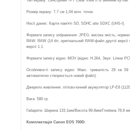
Тип екрану: Сенсорний TFT Clear View II із змінним кутом.
Розмір екрану: 7,7 см 1,04 млн. точок.
Носії даних: Карти пам'яті SD, SDHC або SDXC (UHS-I).
Формати запису зображення: JPEG: висока якість, нормальне
RAW: RAW (14 біт, оригінальний RAW-файл другої версії
версії 1.1.
Формати запису відео: MOV (відео: H.264, Звук: Linear P
Особливості запису відео: Макс. тривалість 29 хв 5
автоматично створюється новий файл).
Джерело живлення: літієво-іонний акумулятор LP-E8 (112
Вага: 580 гр.
Габарити: Ширина 133,1мм/Висота 99,8мм/Глибина 78,8 м
Комплектація Canon EOS 700D: