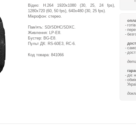
Відео: H.264 1920x1080 (30, 25, 24 fps),
1280x720 (60, 50 fps), 640x480 (30, 25 fps).
Мікрофон: стерео.
опла
готі
Пам'ять: SD/SDHC/SDXC.
пере
Живлення: LP-E8.
безг
Бустер: BG-E8.
дост
Пульт ДК: RS-60E3, RC-6.
само
дост
Код товара:
841066
дета
гара
діє 
обмі
Укра
докл