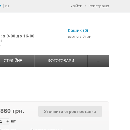
a
|
ru
Увійти
/
Регістрація
Кошик (0)
 з 9-00 до 16-00
вартість 0 грн.
і
4
СТУДІЙНЕ
ФОТОТОВАРИ
...
 860 грн.
Уточнити строк поставки
+
шт