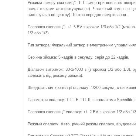
Режими виміру експозиції: TTL-вимір при повністю відкри
всіма точками автофокусування) .Частковий замір по ц
видошукача по центру) Центро-середнє вимірювання.
Поправка експозиції: +/- 5 EV з кроком 1/3 або 1/2 (можн
1/2 або 1/3).
Тип затвора: Фокальний затвор з електронним управління
Серійна зйомка: 5 кадрів в секунду, серія до 22 кадрів.
Діапазон витримок: 30-1/4000 з (з кроком 1/2 або 1/3),
залежить від режиму зйомки).
Швидкість синхронізації спалаху: 1/200 секунд, є синхроні
Параметри спалаху: TTL: E-TTL II із спалахами Speedlite
Поправка експозиції спалаху: +/- 2 EV з кроком 1/2 або 1/
Режими спалаху: Авто, ручний режим спалаху, вбудований