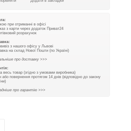
Порівняти
Додати в закладки
та:
вкою при отриманні в офісі
каз з карти через додаток Приват24
отівковий розрахунок
авка:
вивіз з нашого офісу у Львові
авка на склад Нової Пошти (по Україні)
льніше про доставку >>>
нтія:
на весь товар (згідно з умовами виробника)
н або повернення протягом 14 днів (відповідно до закону
їни)
адніше про гарантію >>>