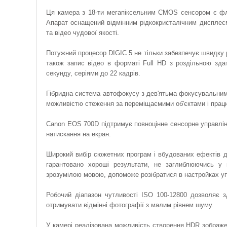
Ця камера з 18-ти мегапіксельним CMOS сенсором є фл
Апарат оснащений відмінним рідкокристалічним дисплеєм
та відео чудової якості.
Потужний процесор DIGIC 5 не тільки забезпечує швидку 
також запис відео в форматі Full HD з роздільною зда
секунду, серіями до 22 кадрів.
Гібридна система автофокусу з дев'ятьма фокусувальним
можливістю стеження за переміщаємими об'єктами і працює
Canon EOS 700D підтримує повноцінне сенсорне управлі
натискання на екран.
Широкий вибір сюжетних програм і вбудованих ефектів 
гарантовано хороші результати, не заглиблюючись у в
зрозумілою мовою, допоможе розібратися в настройках уп
Робочий діапазон чутливості ISO 100-12800 дозволяє зд
отримувати відмінні фотографії з малим рівнем шуму.
У камері реалізована можливість створення HDR зображен