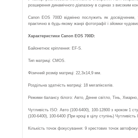
розширення динамічного діапазону в сценах з високим ко
Canon EOS 700D відмінно послужить як досвідченим, т
практично в будь-якому жанрі фотографії і зйомки чудових
Характеристики Canon EOS 700D:
Байонетноє кріплення: EF-S.
Тип матриці: CMOS.
Фізичний розмір матриці: 22,3x14,9 мм.
Роздільна здатність матриці: 18 мегапікселів.
Режими балансу білого: Авто, Денне світло, Тінь, Хмарн
Чутливість ISO: Авто (100-6400), 100-12800 з кроком 1 ст
(100-6400), 100-6400 (При кроці в цілу ступінь) Чутливіст
Кількість точок фокусування: 9 хрестових точок автофокусу