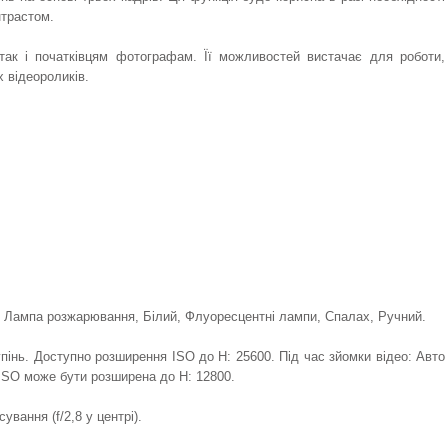
нтрастом.
ак і початківцям фотографам. Її можливостей вистачає для роботи,
 відеороликів.
о, Лампа розжарювання, Білий, Флуоресцентні лампи, Спалах, Ручний.
упінь. Доступно розширення ISO до H: 25600. Під час зйомки відео: Авто
ь ISO може бути розширена до H: 12800.
вання (f/2,8 у центрі).