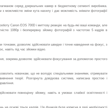
агманом серед дзеркальних камер в бюджетному сегменті виробника.
 з можливістю зміни кута нахилу і дає можливість знімати фотографії
роботу Canon EOS 700D і миттєву реакцію на будь-які ваші команди, але
тністю 1080p і безперервну зйомку фотографій з частотою 5 кадрів в
и точками, дозволяє здійснювати швидке і точне наведення на фокус, з
, навіть під час зйомки відео.
ння, зокрема дозволяє здійснювати фокусування за допомогою простого
дозволить новачкам, що не володіє спеціальними знаннями, отримувати
ивчення теорії. Розгорнута довідкова система, написана простою і
равління.
ійснювати повноцінну зйомку, навіть в умовах слабкої освітленості і
ь на основі трьох кадрів. Ця функція буде корисна в разі необхідності