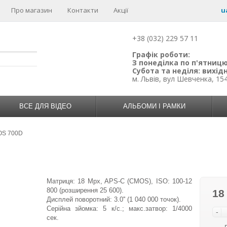
Про магазин
Контакти
Акції
u
+38 (032) 229 57 11
Графік роботи:
З понеділка по п'ятницю:
Субота та неділя: вихідн
м. Львів, вул Шевченка, 15
ВСЕ ДЛЯ ВІДЕО
АЛЬБОМИ І РАМКИ
OS 700D
Матриця: 18 Mpx, APS-C (CMOS), ISO: 100-12
800 (розширення 25 600).
18
Дисплей поворотний: 3.0'' (1 040 000 точок).
Серійна зйомка: 5 к/с.; макс.затвор: 1/4000
-
сек.