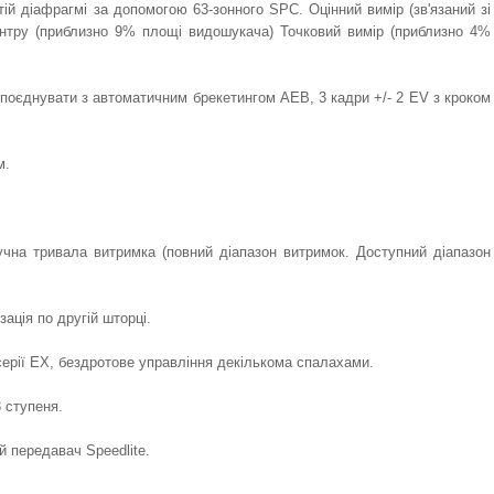
тій діафрагмі за допомогою 63-зонного SPC. Оцінний вимір (зв'язаний зі
ентру (приблизно 9% площі видошукача) Точковий вимір (приблизно 4%
а поєднувати з автоматичним брекетингом AEB, 3 кадри +/- 2 EV з кроком
м.
 ручна тривала витримка (повний діапазон витримок. Доступний діапазон
зація по другій шторці.
 серії EX, бездротове управління декількома спалахами.
3 ступеня.
 передавач Speedlite.