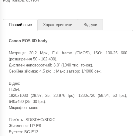
Код товара:
837984
Повний опис
Характеристики
Відгуки
Canon EOS 6D body
Матриця: 20,2 Mpx, Full frame (CMOS), ISO: 100-25 600
(розширення 50 - 102 400).
Дисплей неповоротний: 3.0'' (1040 тис. точок).
Серійна зйомка: 4.5 к/с .; Макс.затвор: 1/4000 сек.
Відео:
H.264.
1920x1080 (29.97, 25, 23.976 fps), 1280x720 (59.94, 50 fps),
640x480 (25, 30 fps).
Мікрофон: моно.
Пам'ять: SD/SDHC/SDXC.
Живлення: LP-E6.
Бустер: BG-E13.