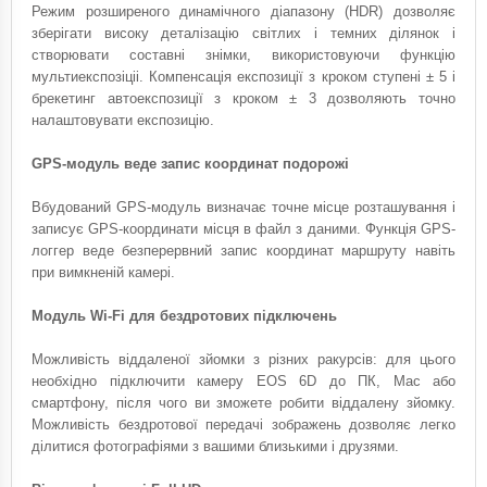
Режим розширеного динамічного діапазону (HDR) дозволяє
зберігати високу деталізацію світлих і темних ділянок і
створювати составні знімки, використовуючи функцію
мультиекспозіціі. Компенсація експозиції з кроком ступені ± 5 і
брекетинг автоекспозиції з кроком ± 3 дозволяють точно
налаштовувати експозицію.
GPS-модуль веде запис координат подорожі
Вбудований GPS-модуль визначає точне місце розташування і
записує GPS-координати місця в файл з даними. Функція GPS-
логгер веде безперервний запис координат маршруту навіть
при вимкненій камері.
Модуль Wi-Fi для бездротових підключень
Можливість віддаленої зйомки з різних ракурсів: для цього
необхідно підключити камеру EOS 6D до ПК, Mac або
смартфону, після чого ви зможете робити віддалену зйомку.
Можливість бездротової передачі зображень дозволяє легко
ділитися фотографіями з вашими близькими і друзями.