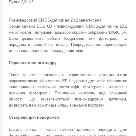
Пульт ДК: N3.
Повнокадровий CMOS-датчик на 20,2 мегапікселя.
Серце камери EOS 6D - повнокадровий CMOS-датчик на 20,2
мегапікселя і потужний процесор обробки зображень DIGIC 5+.
Вони дозволяють робити бездоганно чіткі фотографії та
передавати найдрібніші деталі. Природність кольоропередачі
доповнена плавністю переходів півтонів.
Переваги повного кадру
Тепер у вас є можливість користуватися різноманітними
ширококутними об'єктивами EF і відкрити для себе абсолютно
інше бачення пейзажної фотографії, фотографії інтер'єрів і
вуличної фотографії. Посилений контроль над глибиною
різкості, що забезпечується повнокадровим датчиком,
дозволить вам робити ще більш вражаючі портрети.
Створена для подорожей
Досить легка і міцна камера ідеально підходить для
фотографування в подорожі. Проста і інтуїтивна ергономіка