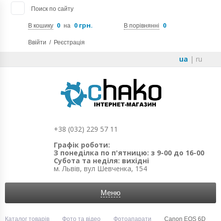
Поиск по сайту
0
0 грн.
0
В кошику
на
В порівнянні
Ввійти
/
Реєстрація
ua
|
ru
+38 (032) 229 57 11
Графік роботи:
З понеділка по п'ятницю: з 9-00 до 16-00
Субота та неділя: вихідні
м. Львів, вул Шевченка, 154
Меню
Каталог товарів
Фото та відео
Фотоапарати
Canon EOS 6D