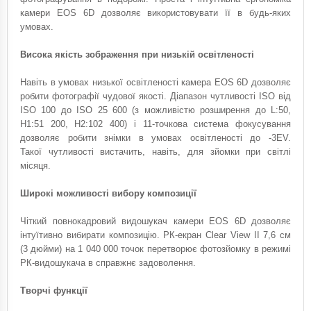
камери EOS 6D дозволяє використовувати її в будь-яких
умовах.
Висока якість зображення при низькій освітленості
Навіть в умовах низької освітленості камера EOS 6D дозволяє
робити фотографії чудової якості. Діапазон чутливості ISO від
ISO 100 до ISO 25 600 (з можливістю розширення до L:50,
H1:51 200, H2:102 400) і 11-точкова система фокусування
дозволяє робити знімки в умовах освітленості до -3EV.
Такої чутливості вистачить, навіть, для зйомки при світлі
місяця.
Широкі можливості вибору композиції
Чіткий повнокадровий видошукач камери EOS 6D дозволяє
інтуїтивно вибирати композицію. РК-екран Clear View II 7,6 см
(3 дюйми) на 1 040 000 точок перетворює фотозйомку в режимі
РК-видошукача в справжнє задоволення.
Творчі функції