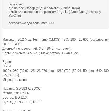
гарантія:
діє на весь товар (згідно з умовами виробника)
обмін або повернення протягом 14 днів (відповідно до закону
України)
докладніше про гарантію >>>
Матриця: 20,2 Mpx, Full frame (CMOS), ISO: 100 - 25 600 (розширення
50 - 102 400).
Дисплей неповоротний: 3.0'' (1040 тис. точок)..
Серійна зйомка: 4.5 к/с .; Макс.затвор: 1 / 4000 сек.
Відео:
H.264.
1920x1080 (29.97, 25, 23.976 fps), 1280x720 (59.94, 50 fps), 640x480
(25, 30 fps).
Мікрофон: моно.
Пам'ять: SD/SDHC/SDXC.
Живлення: LP-E6.
Бустер: BG-E13.
Пульт ДК: N3, LC-5, RC-6.