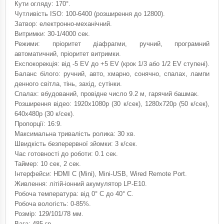
Кути огляду: 170°.
Чутливість ISO: 100-6400 (розширення до 12800).
Затвор: електронно-механічний.
Витримки: 30-1/4000 сек.
Режими: пріоритет діафрагми, ручний, програмний
автоматичний, пріоритет витримки.
Експокорекція: від -5 EV до +5 EV (крок 1/3 або 1/2 EV ступені).
Баланс білого: ручний, авто, хмарно, сонячно, спалах, лампи
денного світла, тінь, захід, сутінки.
Спалах: вбудований, провідне число 9.2 м, гарячий башмак.
Розширення відео: 1920x1080p (30 к/сек), 1280x720p (50 к/сек),
640x480p (30 к/сек).
Пропорції: 16:9.
Максимальна тривалість ролика: 30 хв.
Швидкість безперервної зйомки: 3 к/сек.
Час готовності до роботи: 0.1 сек.
Таймер: 10 сек, 2 сек.
Інтерфейси: HDMI C (Mini), Mini-USB, Wired Remote Port.
Живлення: літій-іонний акумулятор LP-E10.
Робоча температура: від 0° C до 40° C.
Робоча вологість: 0-85%.
Розмір: 129/101/78 мм.
Вага: 485 гр.