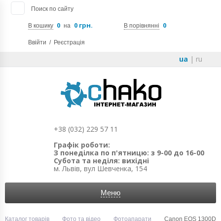
Поиск по сайту
0
0 грн.
0
В кошику
на
В порівнянні
Ввійти
/
Реєстрація
ua
|
ru
+38 (032) 229 57 11
Графік роботи:
З понеділка по п'ятницю: з 9-00 до 16-00
Субота та неділя: вихідні
м. Львів, вул Шевченка, 154
Меню
Каталог товарів
Фото та відео
Фотоапарати
Canon EOS 1300D