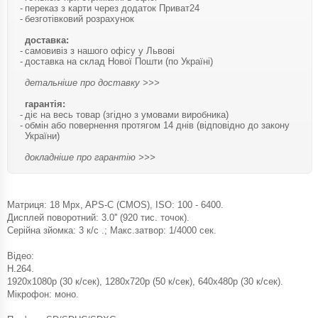
переказ з карти через додаток Приват24
безготівковий розрахунок
доставка:
самовивіз з нашого офісу у Львові
доставка на склад Нової Пошти (по Україні)
детальніше про доставку >>>
гарантія:
діє на весь товар (згідно з умовами виробника)
обмін або повернення протягом 14 днів (відповідно до закону
України)
докладніше про гарантію >>>
Матриця: 18 Mpx, APS-C (CMOS), ISO: 100 - 6400.
Дисплей поворотний: 3.0'' (920 тис. точок).
Серійна зйомка: 3 к/с .; Макс.затвор: 1/4000 сек.
Відео:
H.264.
1920x1080p (30 к/сек), 1280x720p (50 к/сек), 640x480p (30 к/сек).
Мікрофон: моно.