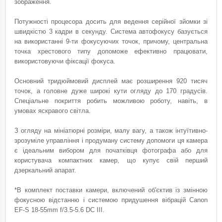
зображення.
Потужності процесора досить для ведення серійної зйомки зі
швидкістю 3 кадри в секунду. Система автофокусу базується
на використанні 9-ти фокусуючих точок, причому, центральна
точка хрестового типу допоможе ефективно працювати,
використовуючи фіксації фокуса.
Основний тридюймовий дисплей має розширення 920 тисяч
точок, а головне дуже широкі кути огляду до 170 градусів.
Спеціальне покриття робить можливою роботу, навіть, в
умовах яскравого світла.
З огляду на мініатюрні розміри, малу вагу, а також інтуїтивно-
зрозуміле управління і продуману систему допомоги ця камера
є ідеальним вибором для початківця фотографа або для
користувача компактних камер, що купує свій перший
дзеркальний апарат.
*В комплект поставки камери, включений об'єктив із змінною
фокусною відстанню і системою придушення вібрацій Canon
EF-S 18-55mm f/3.5-5.6 DC III.