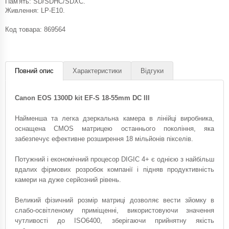
Пам'ять: SD/SDHC/SDXC.
Живлення: LP-E10.
Код товара:
869564
Повний опис
Характеристики
Відгуки
Canon EOS 1300D kit EF-S 18-55mm DC III
Найменша та легка дзеркальна камера в лінійці виробника,
оснащена CMOS матрицею останнього покоління, яка
забезпечує ефективне розширення 18 мільйонів пікселів.
Потужний і економічний процесор DIGIC 4+ є однією з найбільш
вдалих фірмових розробок компанії і підняв продуктивність
камери на дуже серйозний рівень.
Великий фізичний розмір матриці дозволяє вести зйомку в
слабо-освітленому приміщенні, використовуючи значення
чутливості до ISO6400, зберігаючи прийнятну якість