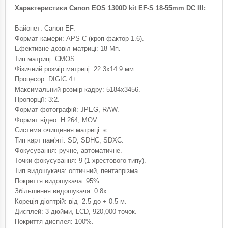
Характеристики Canon EOS 1300D kit EF-S 18-55mm DC III:
Байонет: Canon EF.
Формат камери: APS-C (кроп-фактор 1.6).
Ефективне дозвіл матриці: 18 Мп.
Тип матриці: CMOS.
Фізичний розмір матриці: 22.3x14.9 мм.
Процесор: DIGIC 4+.
Максимальний розмір кадру: 5184x3456.
Пропорції: 3:2.
Формат фотографій: JPEG, RAW.
Формат відео: H.264, MOV.
Система очищення матриці: є.
Тип карт пам'яті: SD, SDHC, SDXC.
Фокусування: ручне, автоматичне.
Точки фокусування: 9 (1 хрестового типу).
Тип видошукача: оптичний, пентапрізма.
Покриття видошукача: 95%.
Збільшення видошукача: 0.8x.
Кореція діоптрій: від -2.5 до + 0.5 м.
Дисплей: 3 дюйми, LCD, 920,000 точок.
Покриття дисплея: 100%.