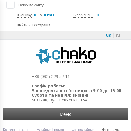
Поиск по сайту
0
0 грн.
0
В кошику
на
В порівнянні
Ввійти
/
Реєстрація
ua
|
ru
+38 (032) 229 57 11
Графік роботи:
З понеділка по п'ятницю: з 9-00 до 16-00
Субота та неділя: вихідні
м. Львів, вул Шевченка, 154
Меню
Каталог товарів
Альбоми і рамки
Фотоальбоми
Фоторамка