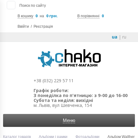
Поиск по сайту
0
0 грн.
0
В кошику
на
В порівнянні
Ввійти
/
Реєстрація
ua
|
ru
+38 (032) 229 57 11
Графік роботи:
З понеділка по п'ятницю: з 9-00 до 16-00
Субота та неділя: вихідні
м. Львів, вул Шевченка, 154
Меню
Каталог товарів
Альбоми і рамки
Фотоальбоми
Альбом Walther