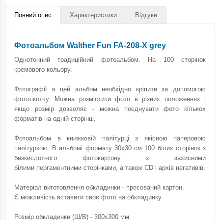
Повний опис
Характеристики
Відгуки
Фотоальбом Walther Fun FA-208-X grey
Однотонний традиційний фотоальбом. На 100 сторінок
кремового кольору.
Фотографії в цей альбом необхідно кріпити за допомогою
фотоскотчу. Можна розмістити фото в різних положеннях і
якщо розмір дозволяє - можна поєднувати фото кількох
форматів на одній сторінці.
Фотоальбом в книжковій палітурці з якісною паперовою
палітуркою. В альбомі формату 30x30 см 100 білих сторінок з
безкислотного фотокартону з захисними
білими пергаментними сторінками, а також CD і архів негативів.
Матеріал виготовлення обкладинки - пресований картон.
Є можливість вставити своє фото на обкладинку.
Розмір обкладинки (Ш/В) - 300х300 мм