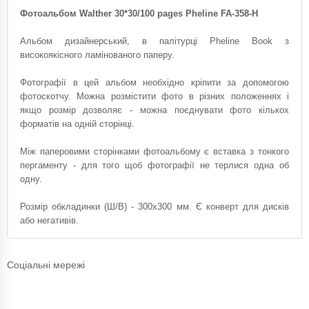
Фотоальбом Walther 30*30/100 pages Pheline FA-358-H
Альбом дизайнерський, в палітурці Pheline Book з
високоякісного ламінованого паперу.
Фотографії в цей альбом необхідно кріпити за допомогою
фотоскотчу. Можна розмістити фото в різних положеннях і
якщо розмір дозволяє - можна поєднувати фото кількох
форматів на одній сторінці.
Між паперовими сторінками фотоальбому є вставка з тонкого
пергаменту - для того щоб фотографії не терлися одна об
одну.
Розмір обкладинки (Ш/В) - 300х300 мм. Є конверт для дисків
або негативів.
Соціальні мережі