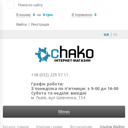
Поиск по сайту
0
0 грн.
0
В кошику
на
В порівнянні
Ввійти
/
Реєстрація
ua
|
ru
+38 (032) 229 57 11
Графік роботи:
З понеділка по п'ятницю: з 9-00 до 16-00
Субота та неділя: вихідні
м. Львів, вул Шевченка, 154
Меню
Каталог товарів
Альбоми і рамки
Фотоальбоми
Альбом Walther