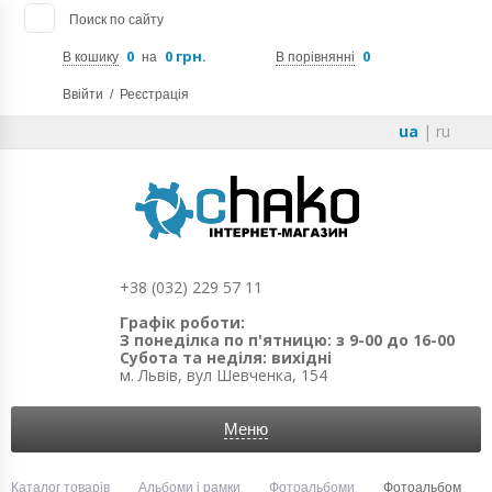
Поиск по сайту
0
0 грн.
0
В кошику
на
В порівнянні
Ввійти
/
Реєстрація
ua
|
ru
+38 (032) 229 57 11
Графік роботи:
З понеділка по п'ятницю: з 9-00 до 16-00
Субота та неділя: вихідні
м. Львів, вул Шевченка, 154
Меню
Каталог товарів
Альбоми і рамки
Фотоальбоми
Фотоальбом