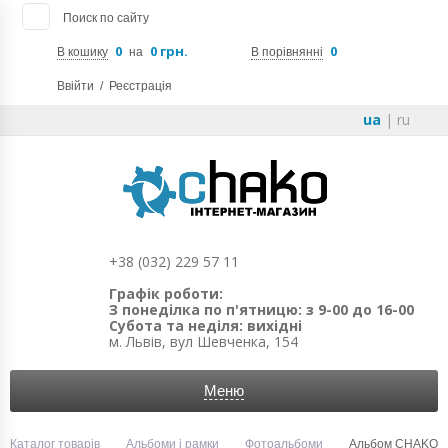
Поиск по сайту
0
0 грн.
0
В кошику
на
В порівнянні
Ввійти
/
Реєстрація
ua
|
ru
+38 (032) 229 57 11
Графік роботи:
З понеділка по п'ятницю: з 9-00 до 16-00
Субота та неділя: вихідні
м. Львів, вул Шевченка, 154
Меню
Каталог товарів
Альбоми і рамки
Фотоальбоми
Альбом CHAKO