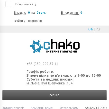
Поиск по сайту
0
0 грн.
0
В кошику
на
В порівнянні
Ввійти
/
Реєстрація
ua
|
ru
+38 (032) 229 57 11
Графік роботи:
З понеділка по п'ятницю: з 9-00 до 16-00
Субота та неділя: вихідні
м. Львів, вул Шевченка, 154
Меню
Каталог товарів
Альбоми і рамки
Фотоальбоми
Альбом CHAKO