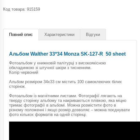
Код товара:
915159
Повний опис
Характеристики
Відгуки
Альбом Walther 33*34 Monza SK-127-R 50 sheet
Фотоальбом у книжковій палітурці з високоякісною
обкладинкою зі штучної шкіри з тисненням.
Колір червоний
Альбом розміром 34х33 см містить 100 самоклеючих білих
сторінок.
Фотоальбом із магнітними листами. Фотографії лягають на
тверду сторінку альбому та накриваються плівкою, яка міцно
тримає фотографії в альбомі. Можна розмістити фото в
різному положенні і якщо розмір дозволяє – можна поєднувати
фото кількох форматів на одній сторінці.