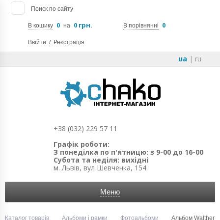
Поиск по сайту
0
0 грн.
0
В кошику
на
В порівнянні
Ввійти
/
Реєстрація
ua
|
ru
+38 (032) 229 57 11
Графік роботи:
З понеділка по п'ятницю: з 9-00 до 16-00
Субота та неділя: вихідні
м. Львів, вул Шевченка, 154
Меню
Каталог товарів
Альбоми і рамки
Фотоальбоми
Альбом Walther