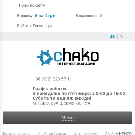
Поиск по сайту
0
0 грн.
0
В кошику
на
В порівнянні
Ввійти
/
Реєстрація
ua
|
ru
+38 (032) 229 57 11
Графік роботи:
З понеділка по п'ятницю: з 9-00 до 16-00
Субота та неділя: вихідні
м. Львів, вул Шевченка, 154
Меню
Каталог товарів
Альбоми і рамки
Фотоальбоми
Альбом HENZO