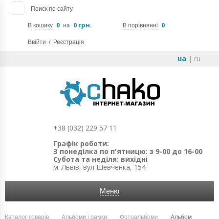
Поиск по сайту
0
0 грн.
0
В кошику
на
В порівнянні
Ввійти
/
Реєстрація
ua
|
ru
+38 (032) 229 57 11
Графік роботи:
З понеділка по п'ятницю: з 9-00 до 16-00
Субота та неділя: вихідні
м. Львів, вул Шевченка, 154
Меню
Каталог товарів
Альбоми і рамки
Фотоальбоми
Альбом