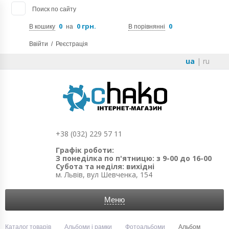
Поиск по сайту
0
0 грн.
0
В кошику
на
В порівнянні
Ввійти
/
Реєстрація
ua
|
ru
+38 (032) 229 57 11
Графік роботи:
З понеділка по п'ятницю: з 9-00 до 16-00
Субота та неділя: вихідні
м. Львів, вул Шевченка, 154
Меню
Каталог товарів
Альбоми і рамки
Фотоальбоми
Альбом