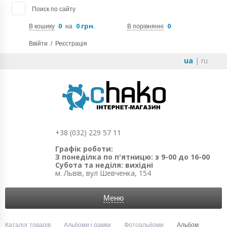
Поиск по сайту
0
0 грн.
0
В кошику
на
В порівнянні
Ввійти
/
Реєстрація
ua
|
ru
+38 (032) 229 57 11
Графік роботи:
З понеділка по п'ятницю: з 9-00 до 16-00
Субота та неділя: вихідні
м. Львів, вул Шевченка, 154
Меню
Каталог товарів
Альбоми і рамки
Фотоальбоми
Альбом