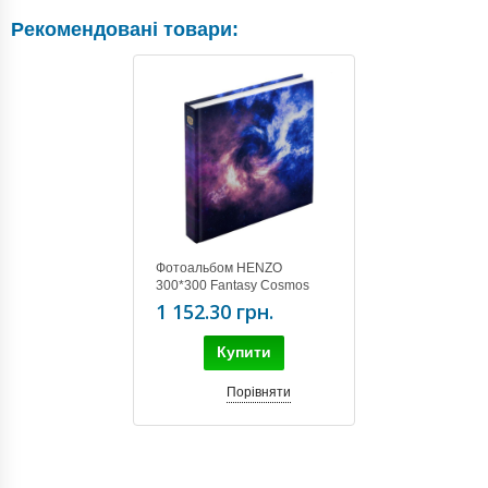
Рекомендовані товари:
Фотоальбом HENZO
300*300 Fantasy Cosmos
10.738.00
1 152.30 грн.
Купити
Порівняти