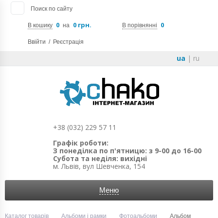
Поиск по сайту
0
0 грн.
0
В кошику
на
В порівнянні
Ввійти
/
Реєстрація
ua
|
ru
+38 (032) 229 57 11
Графік роботи:
З понеділка по п'ятницю: з 9-00 до 16-00
Субота та неділя: вихідні
м. Львів, вул Шевченка, 154
Меню
Каталог товарів
Альбоми і рамки
Фотоальбоми
Альбом