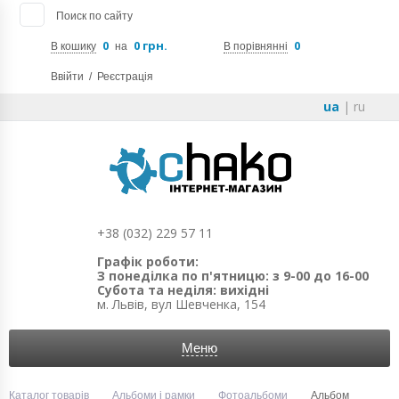
Поиск по сайту
0
0 грн.
0
В кошику
на
В порівнянні
Ввійти
/
Реєстрація
ua
|
ru
+38 (032) 229 57 11
Графік роботи:
З понеділка по п'ятницю: з 9-00 до 16-00
Субота та неділя: вихідні
м. Львів, вул Шевченка, 154
Меню
Каталог товарів
Альбоми і рамки
Фотоальбоми
Альбом