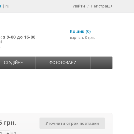
a
|
ru
Увійти
/
Регістрація
Кошик (0)
 з 9-00 до 16-00
вартість 0 грн.
і
4
СТУДІЙНЕ
ФОТОТОВАРИ
...
5 грн.
Уточнити строк поставки
+
шт