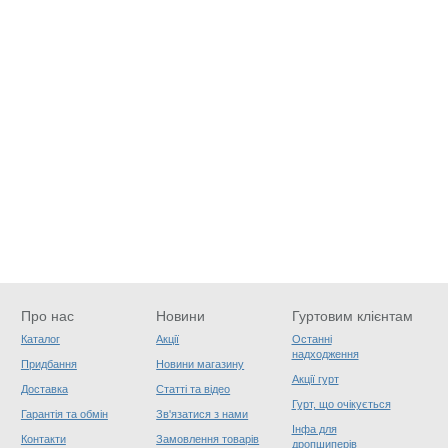
Про нас
Новини
Гуртовим клієнтам
Каталог
Акції
Останні
надходження
Придбання
Новини магазину
Акції гурт
Доставка
Статті та відео
Гурт, що очікується
Гарантія та обмін
Зв'язатися з нами
Інфа для
Контакти
Замовлення товарів
дропшиперів