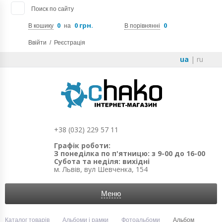
Поиск по сайту
0
0 грн.
0
В кошику
на
В порівнянні
Ввійти
/
Реєстрація
ua
|
ru
+38 (032) 229 57 11
Графік роботи:
З понеділка по п'ятницю: з 9-00 до 16-00
Субота та неділя: вихідні
м. Львів, вул Шевченка, 154
Меню
Каталог товарів
Альбоми і рамки
Фотоальбоми
Альбом