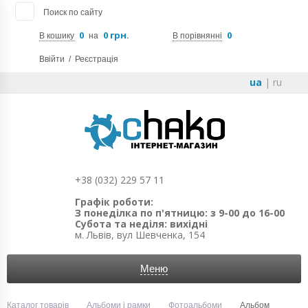
Поиск по сайту
0
0 грн.
0
В кошику
на
В порівнянні
Ввійти
/
Реєстрація
ua
|
ru
+38 (032) 229 57 11
Графік роботи:
З понеділка по п'ятницю: з 9-00 до 16-00
Субота та неділя: вихідні
м. Львів, вул Шевченка, 154
Меню
Каталог товарів
Альбоми і рамки
Фотоальбоми
Альбом