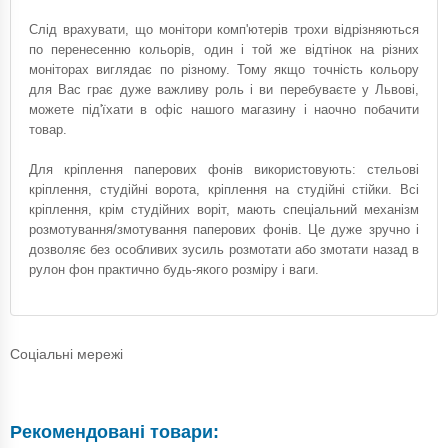
Слід врахувати, що монітори комп'ютерів трохи відрізняються
по перенесенню кольорів, один і той же відтінок на різних
моніторах виглядає по різному. Тому якщо точність кольору
для Вас грає дуже важливу роль і ви перебуваєте у Львові,
можете під'їхати в офіс нашого магазину і наочно побачити
товар.
Для кріплення паперових фонів використовують: стельові
кріплення, студійні ворота, кріплення на студійні стійки. Всі
кріплення, крім студійних воріт, мають спеціальний механізм
розмотування/змотування паперових фонів. Це дуже зручно і
дозволяє без особливих зусиль розмотати або змотати назад в
рулон фон практично будь-якого розміру і ваги.
Соціальні мережі
Рекомендовані товари: