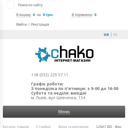
Поиск по сайту
0
0 грн.
0
В кошику
на
В порівнянні
Ввійти
/
Реєстрація
ua
|
ru
+38 (032) 229 57 11
Графік роботи:
З понеділка по п'ятницю: з 9-00 до 16-00
Субота та неділя: вихідні
м. Львів, вул Шевченка, 154
Меню
Каталог товарів
Студійне
Фони та кріплення
129А7 BD - Фон