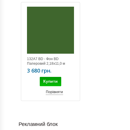
132А7 BD - Фон BD
Паперовий 2,18х11,0 м
Зелений
3 680 грн.
Купити
Порівняти
Рекламний блок