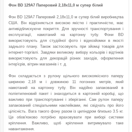
Фон BD 129А7 Паперовий 2,18х11,0 м супер білий
Фон BD 129А7 Паперовий 2,18х11,0 м супер білий виробництва
США. Він відрізняється високою якістю і практичністю, має
антивідблискуюче покриття. Для зручності транспортування і
експлуатації, намотаний на картонну тубу. Фони BD
використовують для студійної фото і відеозйомки в якості
заднього плану. Також застосовують при зйомці товарів для
інтернет-торгівлі. Завдяки великому вибору кольорів і відтінків
використовують для декорацій різних заходів, оформлення
інтер'єрів, вітрин магазинів і т. д.
Фон складається з рулону щільного високоякісного паперу
шириною 2,18 м і довжиною 11 погонних метрів, який
намотаний на картонну тубу. Він надійно запакований в
поліетиленовий пакет і знаходиться в картонній коробці, що
важливо при транспортуванні і зберіганні. Сам рулон паперу
запакований спеціальними наклейками, які свідчать про його
цілісність. Вага такого фону разом із циліндром близько 3.5 кг.
Це обов'язково потрібно враховувати при виборі системи
кріплення. Важливо, щоб кріплення витримувало таке
навантаження.