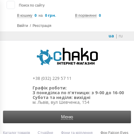
Поиск по сайту
0
0 грн.
0
В кошику
на
В порівнянні
Ввійти
/
Реєстрація
ua
|
ru
+38 (032) 229 57 11
Графік роботи:
З понеділка по п'ятницю: з 9-00 до 16-00
Субота та неділя: вихідні
м. Львів, вул Шевченка, 154
Меню
Каталог товарів
Студійне
Фони та кріплення
Фон Falcon Eyes