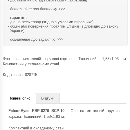
доставка на склад Нової Пошти (по Україні)
детальніше про доставку >>>
гарантія:
діє на весь товар (згідно з умовами виробника)
обмін або повернення протягом 14 днів (відповідно до закону
України)
докладніше про гарантію >>>
Фон на металевій пружині-каркасі. Тканинний. 1,58x1,93 м.
Компактний у складеному стані.
Код товара:
828715
Повний опис
Відгуки
FalconEyes RBP-6276 BCP-10
- Фон на металевій пружині-
каркасі. Тканинний. 1,58x1,93 м.
Компактний в складеному стані.