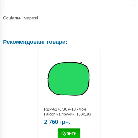
Соціальні мережі
Рекомендовані товари:
RBP-6276/BCP-10 - Фон
Falcon на пружині 158х193
см Зелений
2 760 грн.
Купити