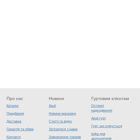
Про нас
Новини
Гуртовим клієнтам
Каталог
Акції
Останні
надходження
Придбання
Новини магазину
Акції гурт
Доставка
Статті та відео
Гурт, що очікується
Гарантія та обмін
Зв'язатися з нами
Інфа для
Контакти
Замовлення товарів
дропшиперів