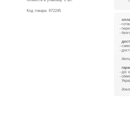
Код товара:
872245
опла
готі
пере
безг
дост
само
дост
дета
гара
діє 
обмі
Укра
докл