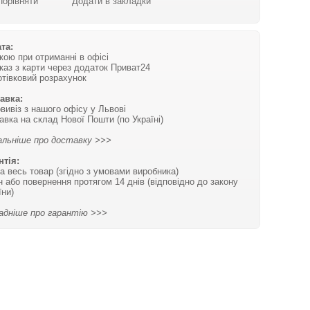
Порівняти
Додати в закладки
та:
вкою при отриманні в офісі
каз з карти через додаток Приват24
отівковий розрахунок
авка:
вивіз з нашого офісу у Львові
авка на склад Нової Пошти (по Україні)
льніше про доставку >>>
нтія:
на весь товар (згідно з умовами виробника)
н або повернення протягом 14 днів (відповідно до закону
їни)
адніше про гарантію >>>