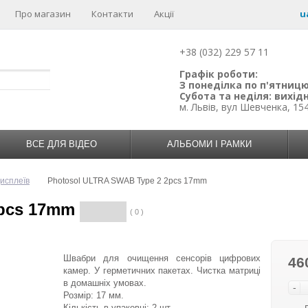
Про магазин
Контакти
Акції
u
+38 (032) 229 57 11
Графік роботи:
З понеділка по п'ятницю:
Субота та неділя: вихідн
м. Львів, вул Шевченка, 15
ВСЕ ДЛЯ ВІДЕО
АЛЬБОМИ І РАМКИ
исплеїв
Photosol ULTRA SWAB Type 2 2pcs 17mm
2pcs 17mm
( 0 )
Швабри для очищення сенсорів цифрових
46
камер. У герметичних пакетах. Чистка матриці
в домашніх умовах.
-
Розмір: 17 мм.
Кількість в упаковці: 2 шт.