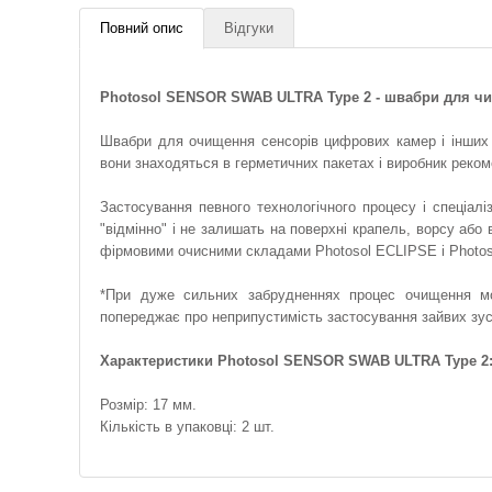
Повний опис
Відгуки
Photosol SENSOR SWAB ULTRA Type 2 - швабри для чи
Швабри для очищення сенсорів цифрових камер і інших 
вони знаходяться в герметичних пакетах і виробник реко
Застосування певного технологічного процесу і спеціа
"відмінно" і не залишать на поверхні крапель, ворсу аб
фірмовими очисними складами Photosol ECLIPSE і Phot
*При дуже сильних забрудненнях процес очищення мо
попереджає про неприпустимість застосування зайвих зус
Характеристики Photosol SENSOR SWAB ULTRA Type 2
Розмір: 17 мм.
Кількість в упаковці: 2 шт.