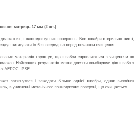
щення матриць 17 мм (2 шт.)
делікатних, і важкодоступних поверхонь. Все швабри стерильно чисті,
мендує витягувати їх безпосередньо перед початком очищення.
лізованих матеріалів гарантує, що швабри справляються з чищенням на
о волокон. Найкращих результатів можна досягти комбінуючи дію швабр з
osol AEROCLIPSE.
жет затягнутися і зажадати більше однієї швабри, однак виробник
иль, в уникненні механічного пошкодження поверхні, що очищається.
: