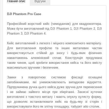
Повний опис
Відгуки
DJI Phantom Pro Case
Професійний жорсткий кейс (чемоданчик) для квадрокоптера.
Може бути виготовлений під DJI Phantom 1, DJI Phantom 2, DJI
Phantom 3, DJI Phantom 4.
Кейс виготовлений з легкого і міцного композитного матеріалу.
Для виготовлення профілю та інших металевих частин
використовується стійкий до зносу і будь-яких фізичних
навантаженнь алюмінієвий сплав. Конструкція продумана
таким чином, щоб зробити використання кейса та його вмісту
максимально зручним і безпечним.
Замки з поворотною системою фіксації оснащені
запобіжниками, які унеможливлюють випадкове відкриття.
Підпружинена ручка цього кейса дуже зручна для перенесення
і не займає зайвого місця при зберіганні. Захисні куточки
виготовлені з товстого металу і мають опуклу кулясту форму,
що дозволяє встановлювати кейс на будь-яку зі сторін і
використовувати його як злітну площадку, табурет або столик.