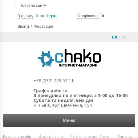
Поиск по сайту
0
0 грн.
0
В кошику
на
В порівнянні
Ввійти
/
Реєстрація
ua
|
ru
+38 (032) 229 57 11
Графік роботи:
З понеділка по п'ятницю: з 9-00 до 16-00
Субота та неділя: вихідні
м. Львів, вул Шевченка, 154
Меню
Каталог товарів
Фото та відео
Чохли, рюкзаки, бокси
Бокси та