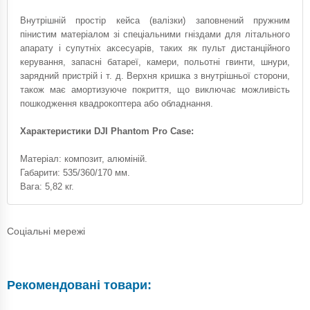
Внутрішній простір кейса (валізки) заповнений пружним
пінистим матеріалом зі спеціальними гніздами для літального
апарату і супутніх аксесуарів, таких як пульт дистанційного
керування, запасні батареї, камери, польотні гвинти, шнури,
зарядний пристрій і т. д. Верхня кришка з внутрішньої сторони,
також має амортизуюче покриття, що виключає можливість
пошкодження квадрокоптера або обладнання.
Характеристики DJI Phantom Pro Case:
Матеріал: композит, алюміній.
Габарити: 535/360/170 мм.
Вага: 5,82 кг.
Соціальні мережі
Рекомендовані товари: