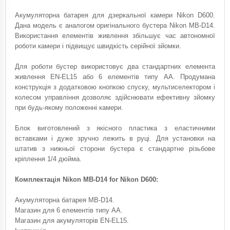
Акумуляторна батарея для дзеркальної камери Nikon D600.
Дана модель є аналогом оригінального бустера Nikon MB-D14.
Використання елементів живлення збільшує час автономної
роботи камери і підвищує швидкість серійної зйомки.
Для роботи бустер використовує два стандартних елемента
живлення EN-EL15 або 6 елементів типу AA. Продумана
конструкція з додатковою кнопкою спуску, мультиселектором і
колесом управління дозволяє здійснювати ефективну зйомку
при будь-якому положенні камери.
Блок виготовлений з якісного пластика з еластичними
вставками і дуже зручно лежить в руці. Для установки на
штатив з нижньої сторони бустера є стандартне різьбове
кріплення 1/4 дюйма.
Комплектація Nikon MB-D14 for Nikon D600:
Акумуляторна батарея MB-D14.
Магазин для 6 елементів типу AA.
Магазин для акумуляторів EN-EL15.