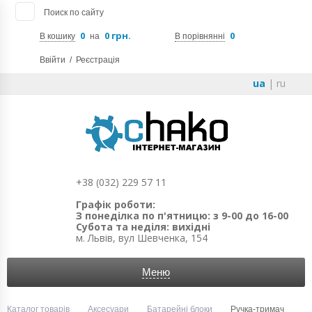
Поиск по сайту
0
0 грн.
0
В кошику
на
В порівнянні
Ввійти
/
Реєстрація
ua
|
ru
+38 (032) 229 57 11
Графік роботи:
З понеділка по п'ятницю: з 9-00 до 16-00
Субота та неділя: вихідні
м. Львів, вул Шевченка, 154
Меню
Каталог товарів
Аксесуари
Батарейні блоки
Ручка-тримач