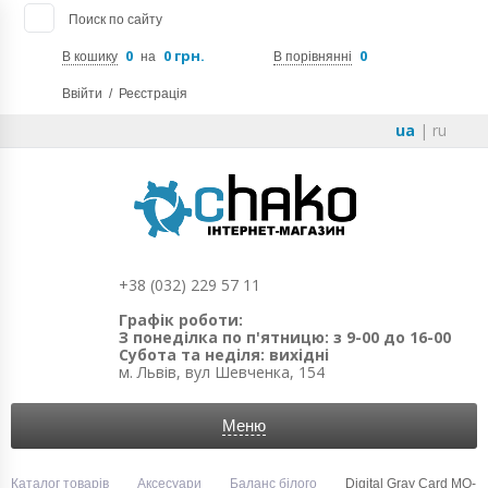
Поиск по сайту
0
0 грн.
0
В кошику
на
В порівнянні
Ввійти
/
Реєстрація
ua
|
ru
+38 (032) 229 57 11
Графік роботи:
З понеділка по п'ятницю: з 9-00 до 16-00
Субота та неділя: вихідні
м. Львів, вул Шевченка, 154
Меню
Каталог товарів
Аксесуари
Баланс білого
Digital Gray Card MQ-