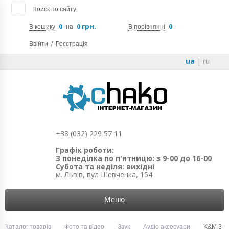
Поиск по сайту
0
0 грн.
0
В кошику
на
В порівнянні
Ввійти
/
Реєстрація
ua
|
ru
+38 (032) 229 57 11
Графік роботи:
З понеділка по п'ятницю: з 9-00 до 16-00
Субота та неділя: вихідні
м. Львів, вул Шевченка, 154
Меню
Каталог товарів
Фото та відео
Звук
Аудіо аксесуари
K&M 3-