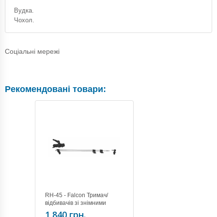
Вудка.
Чохол.
Соціальні мережі
Рекомендовані товари:
RH-45 - Falcon Тримач/
відбивачів зі знімними
зажимами
1 840 грн.