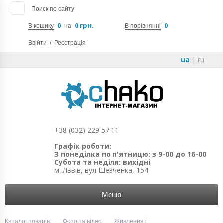
Поиск по сайту
0
0 грн.
0
В кошику
на
В порівнянні
Ввійти
/
Реєстрація
ua
|
ru
+38 (032) 229 57 11
Графік роботи:
З понеділка по п'ятницю: з 9-00 до 16-00
Субота та неділя: вихідні
м. Львів, вул Шевченка, 154
Меню
Каталог товарів
Фото та відео
Живлення і