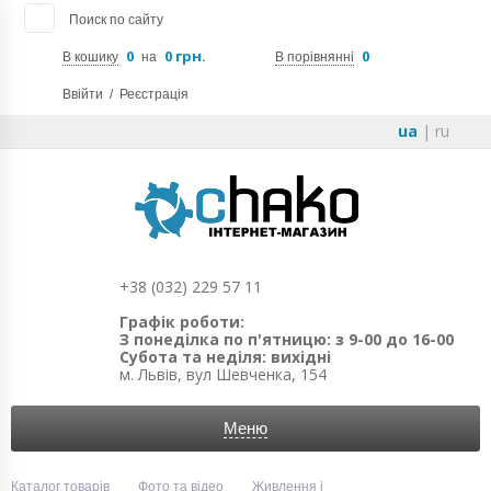
Поиск по сайту
0
0 грн.
0
В кошику
на
В порівнянні
Ввійти
/
Реєстрація
ua
|
ru
+38 (032) 229 57 11
Графік роботи:
З понеділка по п'ятницю: з 9-00 до 16-00
Субота та неділя: вихідні
м. Львів, вул Шевченка, 154
Меню
Каталог товарів
Фото та відео
Живлення і