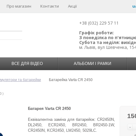
Про магазин
Контакти
Акції
u
+38 (032) 229 57 11
Графік роботи:
З понеділка по п'ятницю:
Субота та неділя: вихідн
м. Львів, вул Шевченка, 15
ВСЕ ДЛЯ ВІДЕО
АЛЬБОМИ І РАМКИ
умулятори та батарейки
Батарейка Varta CR 2450
0 )
Батарея Varta CR 2450
15
Еквівалентна заміна для батарейок: CR2450N,
DL2450, ECR2450, BR2450, BR2450-1W,
-
CR2450N, KCR2450, LM2450, 5029LC.