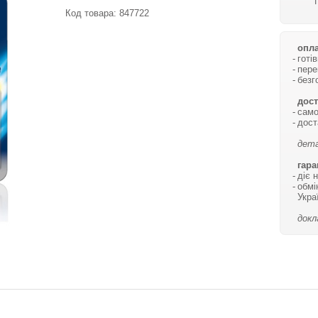
Код товара:
847722
опла
готі
пере
безг
дост
само
дост
дета
гара
діє 
обмі
Укра
докл