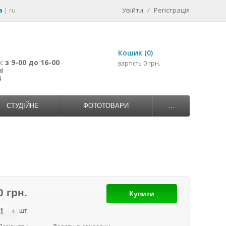
a
|
ru
Увійти
/
Регістрація
Кошик (0)
 з 9-00 до 16-00
вартість 0 грн.
і
4
СТУДІЙНЕ
ФОТОТОВАРИ
...
0 грн.
Купити
+
шт