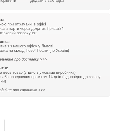
Порівняти
Додати в закладки
та:
вкою при отриманні в офісі
каз з карти через додаток Приват24
отівковий розрахунок
авка:
вивіз з нашого офісу у Львові
авка на склад Нової Пошти (по Україні)
льніше про доставку >>>
нтія:
на весь товар (згідно з умовами виробника)
н або повернення протягом 14 днів (відповідно до закону
їни)
адніше про гарантію >>>