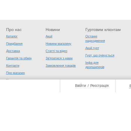
Про нас
Новини
Гуртовим клієнтам
Каталог
Акції
Останні
надходження
Придбання
Новини магазину
Акції гурт
Доставка
Статті та відео
Гурт, що очікується
Гарантія та обмін
Зв'язатися з нами
Інфа для
Контакти
Замовлення товарів
дропшиперів
Про магазин
Угода користувача
Ввійти
/
Реєстрація