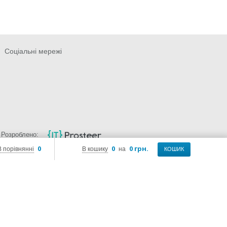
Соціальні мережі
Розроблено:
0
0
0 грн.
В порівнянні
В кошику
на
КОШИК