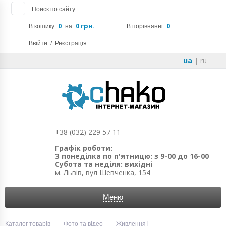
Поиск по сайту
0
0 грн.
0
В кошику
на
В порівнянні
Ввійти
/
Реєстрація
ua
|
ru
+38 (032) 229 57 11
Графік роботи:
З понеділка по п'ятницю: з 9-00 до 16-00
Субота та неділя: вихідні
м. Львів, вул Шевченка, 154
Меню
Каталог товарів
Фото та відео
Живлення і