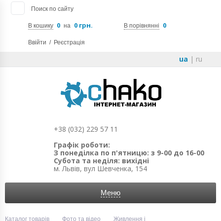
Поиск по сайту
0
0 грн.
0
В кошику
на
В порівнянні
Ввійти
/
Реєстрація
ua
|
ru
+38 (032) 229 57 11
Графік роботи:
З понеділка по п'ятницю: з 9-00 до 16-00
Субота та неділя: вихідні
м. Львів, вул Шевченка, 154
Меню
Каталог товарів
Фото та відео
Живлення і