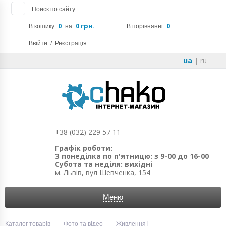
Поиск по сайту
0
0 грн.
0
В кошику
на
В порівнянні
Ввійти
/
Реєстрація
ua
|
ru
+38 (032) 229 57 11
Графік роботи:
З понеділка по п'ятницю: з 9-00 до 16-00
Субота та неділя: вихідні
м. Львів, вул Шевченка, 154
Меню
Каталог товарів
Фото та відео
Живлення і