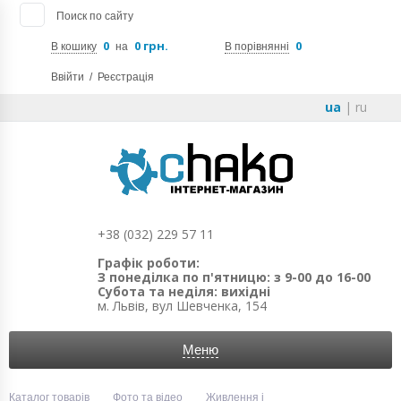
Поиск по сайту
0
0 грн.
0
В кошику
на
В порівнянні
Ввійти
/
Реєстрація
ua
|
ru
+38 (032) 229 57 11
Графік роботи:
З понеділка по п'ятницю: з 9-00 до 16-00
Субота та неділя: вихідні
м. Львів, вул Шевченка, 154
Меню
Каталог товарів
Фото та відео
Живлення і