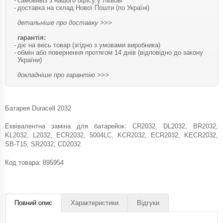
самовивіз з нашого офісу у Львові
доставка на склад Нової Пошти (по Україні)
детальніше про доставку >>>
гарантія:
діє на весь товар (згідно з умовами виробника)
обмін або повернення протягом 14 днів (відповідно до закону
України)
докладніше про гарантію >>>
Батарея Duracell 2032
Еквівалентна заміна для батарейок: CR2032, DL2032, BR2032,
KL2032, L2032, ECR2032, 5004LC, KCR2032, ECR2032, KECR2032,
SB-T15, SR2032, CD2032
Код товара:
895954
Повний опис
Характеристики
Відгуки