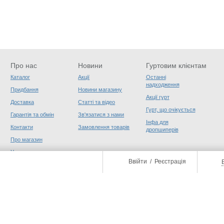
Про нас
Новини
Гуртовим клієнтам
Каталог
Акції
Останні
надходження
Придбання
Новини магазину
Акції гурт
Доставка
Статті та відео
Гурт, що очікується
Гарантія та обмін
Зв'язатися з нами
Інфа для
Контакти
Замовлення товарів
дропшиперів
Про магазин
Угода користувача
Ввійти
/
Реєстрація