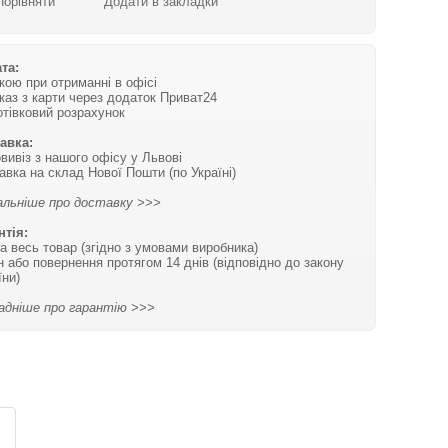
Порівняти
Додати в закладки
та:
вкою при отриманні в офісі
каз з карти через додаток Приват24
отівковий розрахунок
авка:
вивіз з нашого офісу у Львові
авка на склад Нової Пошти (по Україні)
льніше про доставку >>>
нтія:
на весь товар (згідно з умовами виробника)
н або повернення протягом 14 днів (відповідно до закону
їни)
адніше про гарантію >>>