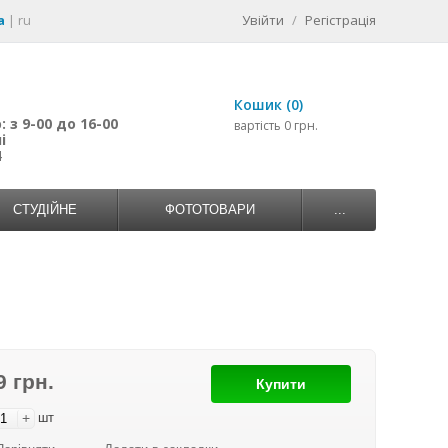
a
|
ru
Увійти
/
Регістрація
Кошик (0)
 з 9-00 до 16-00
вартість 0 грн.
і
4
СТУДІЙНЕ
ФОТОТОВАРИ
...
9 грн.
Купити
+
шт