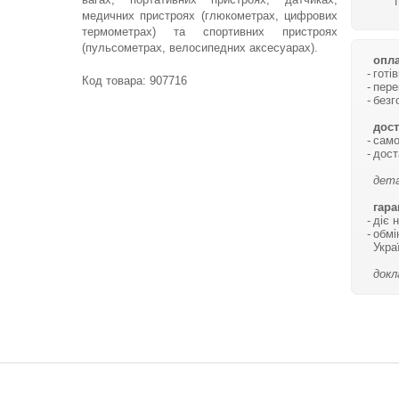
медичних пристроях (глюкометрах, цифрових
термометрах) та спортивних пристроях
(пульсометрах, велосипедних аксесуарах).
опла
готі
Код товара:
907716
пере
безг
дост
само
дост
дета
гара
діє 
обмі
Укра
докл