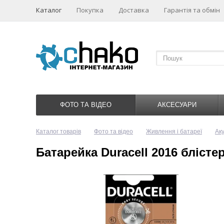
Каталог
Покупка
Доставка
Гарантія та обмін
ФОТО ТА ВІДЕО
АКСЕСУАРИ
Каталог товарів
Фото та відео
Живлення і батареї
Ак
Батарейка Duracell 2016 блістер