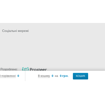
Соціальні мережі
Розроблено:
0
0
0 грн.
В порівнянні
В кошику
на
КОШИК