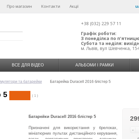
Про магазин
Контакти
Акції
u
+38 (032) 229 57 11
Графік роботи:
З понеділка по п'ятницю:
Субота та неділя: вихідн
м. Львів, вул Шевченка, 15
ВСЕ ДЛЯ ВІДЕО
АЛЬБОМИ І РАМКИ
умулятори та батарейки
Батарейка Duracell 2016 блістер 5
 5
( 1 )
Батарейки Duracell 2016 блістер 5
29
Призначені для використання у брелоках,
-
мініатюрних пультах дистанційного керування,
вагах, портативних пристроях, датчиках,