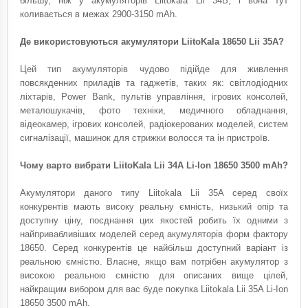
більшу, ніж у акумуляторів Liitokala Lii 34B, і вона тут
коливається в межах 2900-3150 mAh.
Де використовуються акумулятори LiitoKala 18650 Lii 35A?
Цей тип акумуляторів чудово підійде для живлення
повсякденних приладів та гаджетів, таких як: світлодіодних
ліхтарів, Power Bank, пультів управління, ігрових консолей,
металошукачів, фото техніки, медичного обладнання,
відеокамер, ігрових консолей, радіокерованих моделей, систем
сигналізації, машинок для стрижки волосся та ін пристроїв.
Чому варто вибрати LiitoKala Lii 34A Li-Ion 18650 3500 mAh?
Акумулятори даного типу Liitokala Lii 35A серед своїх
конкурентів мають високу реальну ємність, низький опір та
доступну ціну, поєднання цих якостей робить їх одними з
найпривабливіших моделей серед акумуляторів форм фактору
18650. Серед конкурентів це найбільш доступний варіант із
реальною ємністю. Власне, якщо вам потрібен акумулятор з
високою реальною ємністю для описаних вище цілей,
найкращим вибором для вас буде покупка Liitokala Lii 35A Li-Ion
18650 3500 mAh.