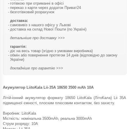
готівкою при отриманні в офісі
переказ з карти через додаток Приват24
безготівковий розрахунок
доставка:
самовивіз з нашого офісу у Львові
доставка на склад Нової Пошти (по Україні)
детальніше про доставку >>>
гарантія:
діє на весь товар (згідно з умовами виробника)
обмін або повернення протягом 14 днів (відповідно до закону
України)
докладніше про гарантію >>>
Акумулятор LiitoKala Lii-35A 18650 3500 mAh 10A
Літій-іонний акумулятор формату 18650 LiitoKala (ЛітоКала) Lii 35A
підвищеної ємності, плоским плюсовим контактом, без захисту.
Виробник: LiitoKala
Місткість: номінальна 3500mAh, реальна 3000mAh
Струм розряду: 10A
Модель: Lii-35A