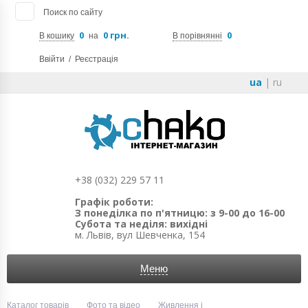
Поиск по сайту
0
0 грн.
0
В кошику
на
В порівнянні
Ввійти
/
Реєстрація
ua
|
ru
+38 (032) 229 57 11
Графік роботи:
З понеділка по п'ятницю: з 9-00 до 16-00
Субота та неділя: вихідні
м. Львів, вул Шевченка, 154
Меню
Каталог товарів
Фото та відео
Живлення і