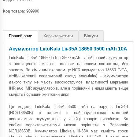
Код товара:
909990
Повний опис
Характеристики
Відгуки
Акумулятор LiitoKala Lii-35A 18650 3500 mAh 10A
LiitoKala Lii-35A 18650 Li-Ion 3500 mAh - літій-іонний акумулятор
з підвищеною ємністю, плоским плюсовим контактом, без
захисту. За хімічним складом це NCR акумулятор 18650 (NCA,
літій-нікелевий кобальтовий оксид алюмінію) - акумулятори
даного типу не мають високострумові властивості марганцю
INR або IMR акумуляторів, але в порівнянні з ними мають вище
ємність і більший життєвий цикл.
Ця модель LiitoKala lii-35A 3500 mAh на пару з Lii-34B
(NCR18650B) є одними з найпопулярніших моделей
високоємних акумуляторів у лінійці товарів виробника. За
своїми характеристиками можна порівняти з Panasonic
NCR18650B. Акумулятор Liitokala lii-35A має ємність трохи