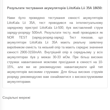
Результати тестування акумуляторів LiitoKala Lii 35A 18650:
Нами було проведено тестування ємності акумуляторів
LiitoKala Lii 35A, тест проводився на інтелектуальному
зарядному пристрої LiitoKala Lii-500, був виставлений струм
заряду-розряду 500mA. Результати тесту, який проводився як
NOR TEST (заряд-розряд-заряд). Тест показав, що
акумулятори LiitoKala Lii 35A мають реальну заявлену
виробником ємність та низький опір та мають середнє значення
ємності 2900-3150mAh. Внутрішній опір в середньому у всіх
акумуляторах був у межах 30-33 мОм. При більш високих
струмах навантаження можливе просідання в ємності на 10-
15%, але ми не рекомендуємо навантажувати цей тип
акумуляторів високими струмами. Для більш високих струмів
розряду рекомендуємо вам ознайомитися з високострумовими
акумуляторами.
Соціальні мережі