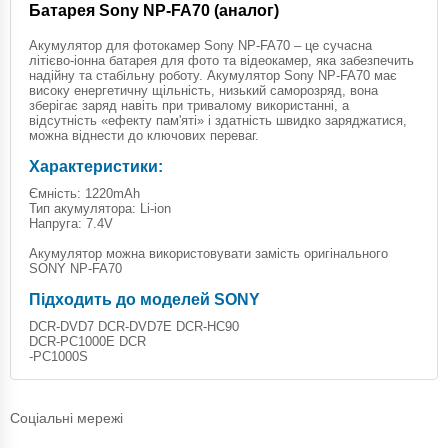
Батарея Sony NP-FA70 (аналог)
Акумулятор для фотокамер Sony NP-FA70 – це сучасна
літієво-іонна батарея для фото та відеокамер, яка забезпечить
надійну та стабільну роботу. Акумулятор Sony NP-FA70 має
високу енергетичну щільність, низький саморозряд, вона
зберігає заряд навіть при тривалому використанні, а
відсутність «ефекту пам'яті» і здатність швидко заряджатися,
можна віднести до ключових переваг.
Характеристики:
Ємність: 1220mAh
Тип акумулятора: Li-ion
Напруга: 7.4V
Акумулятор можна використовувати замість оригінального
SONY NP-FA70
Підходить до моделей SONY
DCR-DVD7 DCR-DVD7E DCR-HC90
DCR-PC1000E DCR
-PC1000S
Соціальні мережі