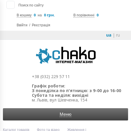
Поиск по сайту
0
0 грн.
0
В кошику
на
В порівнянні
Ввійти
/
Реєстрація
ua
|
ru
+38 (032) 229 57 11
Графік роботи:
З понеділка по п'ятницю: з 9-00 до 16-00
Субота та неділя: вихідні
м. Львів, вул Шевченка, 154
Меню
Каталог товарів
Фото та відео
Живлення і