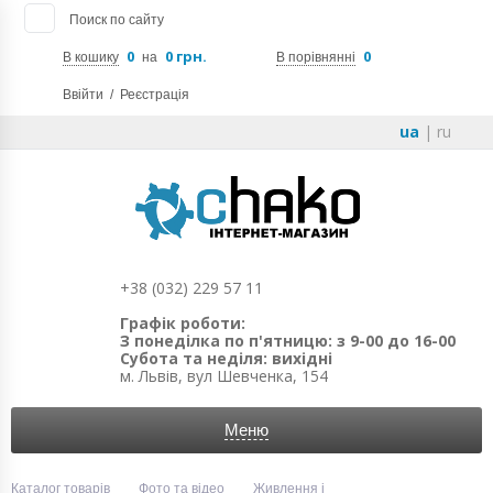
Поиск по сайту
0
0 грн.
0
В кошику
на
В порівнянні
Ввійти
/
Реєстрація
ua
|
ru
+38 (032) 229 57 11
Графік роботи:
З понеділка по п'ятницю: з 9-00 до 16-00
Субота та неділя: вихідні
м. Львів, вул Шевченка, 154
Меню
Каталог товарів
Фото та відео
Живлення і