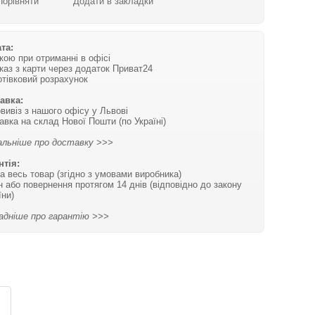
Порівняти
Додати в закладки
та:
вкою при отриманні в офісі
каз з карти через додаток Приват24
отівковий розрахунок
авка:
вивіз з нашого офісу у Львові
авка на склад Нової Пошти (по Україні)
льніше про доставку >>>
нтія:
на весь товар (згідно з умовами виробника)
н або повернення протягом 14 днів (відповідно до закону
їни)
адніше про гарантію >>>