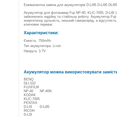
Еквівалентна заміна для акумуляторів D-LI85 D-LI95 DLI
Акумулятор для фотокамер Fuji NP-40, KLIC-7005, D-Li8/ 
забезпечить надійну та стабільну роботу. Акумулятор Fuji
енергетичну щільність, низький саморозряд, а відсутність
ключових переваг.
Характеристики:
Ємність: 750mAh
Тип акумулятора: Li-ion
Напруга: 3.7V
Акумулятор можна використовувати заміст
BENQ
DLI-102
FUJIFILM
NP-40
NP-40N
KODAK
KLIC-7005
PENTAX
D-LI8
D-Li85
RICOH
D-LI8