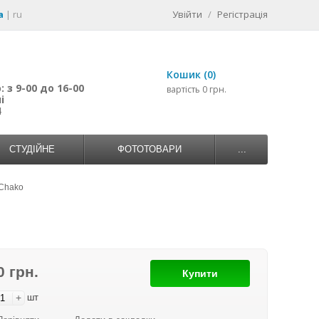
a
|
ru
Увійти
/
Регістрація
Кошик (0)
 з 9-00 до 16-00
вартість 0 грн.
і
4
СТУДІЙНЕ
ФОТОТОВАРИ
...
/Chako
0 грн.
Купити
+
шт