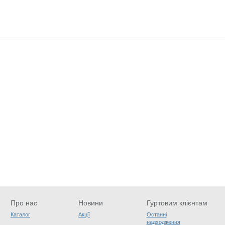
Про нас
Новини
Гуртовим клієнтам
Каталог
Акції
Останні
надходження