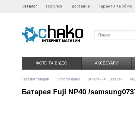
Каталог
Покупка
Доставка
Гарантія та обмін
ФОТО ТА ВІДЕО
АКСЕСУАРИ
Каталог товарів
Фото та відео
Живлення і батареї
Ак
Батарея Fuji NP40 /samsung0737/