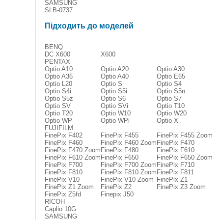
SAMSUNG
SLB-0737
Підходить до моделей
BENQ
DC X600
X600
PENTAX
Optio A10
Optio A20
Optio A30
Optio A36
Optio A40
Optio E65
Optio L20
Optio S
Optio S4
Optio S4i
Optio S5i
Optio S5n
Optio S5z
Optio S6
Optio S7
Optio SV
Optio SVi
Optio T10
Optio T20
Optio W10
Optio W20
Optio WP
Optio WPi
Optio X
FUJIFILM
FinePix F402
FinePix F455
FinePix F455 Zoom
FinePix F460
FinePix F460 Zoom
FinePix F470
FinePix F470 Zoom
FinePix F480
FinePix F610
FinePix F610 Zoom
FinePix F650
FinePix F650 Zoom
FinePix F700
FinePix F700 Zoom
FinePix F710
FinePix F810
FinePix F810 Zoom
FinePix F811
FinePix V10
FinePix V10 Zoom
FinePix Z1
FinePix Z1 Zoom
FinePix Z2
FinePix Z3 Zoom
FinePix Z5fd
Finepix J50
RICOH
Caplio 10G
SAMSUNG