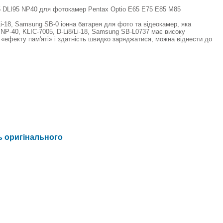
85 DLI95 NP40 для фотокамер Pentax Optio E65 E75 E85 M85
Li-18, Samsung SB-0 іонна батарея для фото та відеокамер, яка
 NP-40, KLIC-7005, D-Li8/Li-18, Samsung SB-L0737 має високу
 «ефекту пам'яті» і здатність швидко заряджатися, можна віднести до
ь оригінального