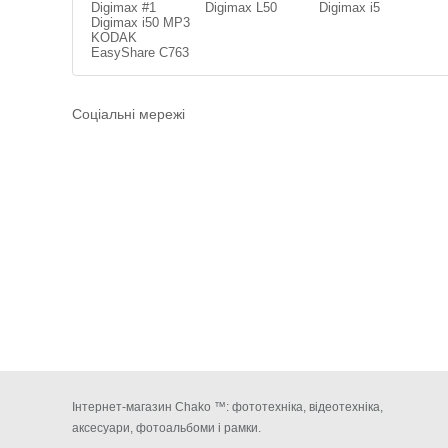
Digimax #1
Digimax L50
Digimax i5
Digimax i50 MP3
KODAK
EasyShare C763
Соціальні мережі
Інтернет-магазин Chako ™: фототехніка, відеотехніка,
аксесуари, фотоальбоми і рамки.