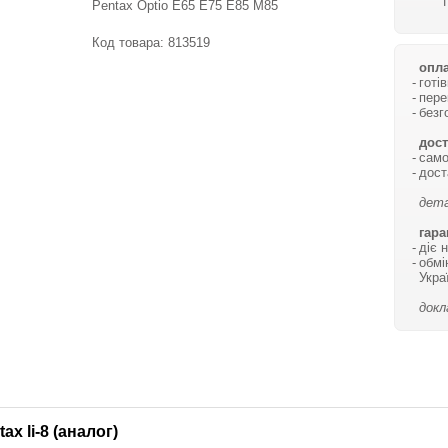
Pentax Optio E65 E75 E85 M85
Код товара:
813519
опла
готі
пере
безг
дост
само
дост
дета
гара
діє 
обмі
Укра
докл
x li-8 (аналог)