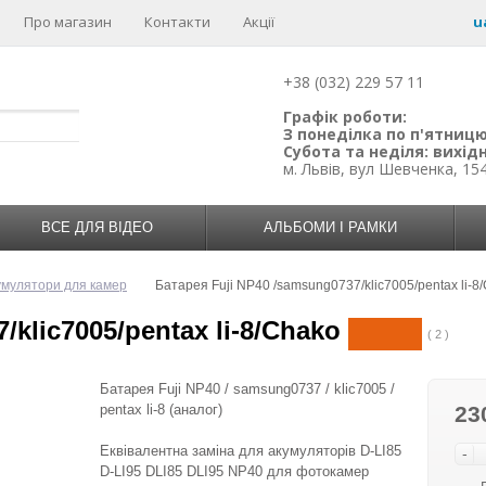
Про магазин
Контакти
Акції
u
+38 (032) 229 57 11
Графік роботи:
З понеділка по п'ятницю:
Субота та неділя: вихідн
м. Львів, вул Шевченка, 15
ВСЕ ДЛЯ ВІДЕО
АЛЬБОМИ І РАМКИ
умулятори для камер
Батарея Fuji NP40 /samsung0737/klic7005/pentax li-8
klic7005/pentax li-8/Chako
( 2 )
Батарея Fuji NP40 / samsung0737 / klic7005 /
pentax li-8 (аналог)
23
Еквівалентна заміна для акумуляторів D-LI85
-
D-LI95 DLI85 DLI95 NP40 для фотокамер