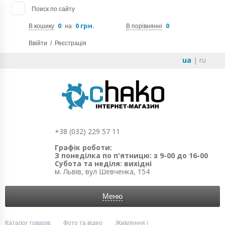
Поиск по сайту
0
0 грн.
0
В кошику
на
В порівнянні
Ввійти
/
Реєстрація
ua
|
ru
+38 (032) 229 57 11
Графік роботи:
З понеділка по п'ятницю: з 9-00 до 16-00
Субота та неділя: вихідні
м. Львів, вул Шевченка, 154
Меню
Каталог товарів
Фото та відео
Живлення і