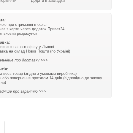
Порівняти
Додати в закладки
та:
вкою при отриманні в офісі
каз з карти через додаток Приват24
отівковий розрахунок
авка:
вивіз з нашого офісу у Львові
авка на склад Нової Пошти (по Україні)
льніше про доставку >>>
нтія:
на весь товар (згідно з умовами виробника)
н або повернення протягом 14 днів (відповідно до закону
їни)
адніше про гарантію >>>