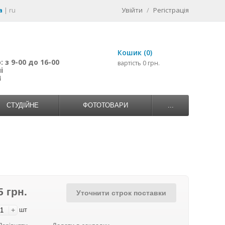
a
|
ru
Увійти
/
Регістрація
Кошик (0)
 з 9-00 до 16-00
вартість 0 грн.
і
4
СТУДІЙНЕ
ФОТОТОВАРИ
...
5 грн.
Уточнити строк поставки
+
шт