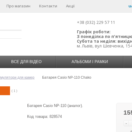
Про магазин
Контакти
Акції
u
+38 (032) 229 57 11
Графік роботи:
З понеділка по п'ятницю:
Субота та неділя: вихідн
м. Львів, вул Шевченка, 15
ВСЕ ДЛЯ ВІДЕО
АЛЬБОМИ І РАМКИ
умулятори для камер
Батарея Casio NP-110 Chako
( 1 )
Батарея Casio NP-110 (аналог).
15
Код товара:
828574
-