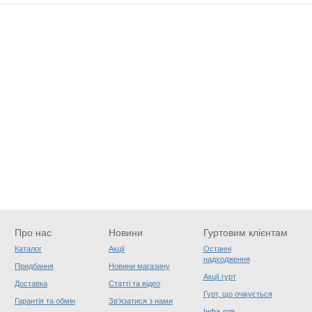
Про нас
Новини
Гуртовим клієнтам
Каталог
Акції
Останні
надходження
Придбання
Новини магазину
Акції гурт
Доставка
Статті та відео
Гурт, що очікується
Гарантія та обмін
Зв'язатися з нами
Інфа для