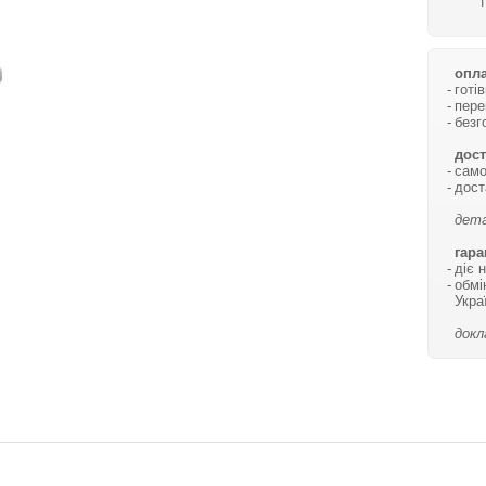
опла
готі
пере
безг
дост
само
дост
дета
гара
діє 
обмі
Укра
докл