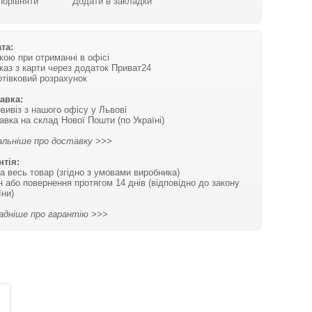
Порівняти
Додати в закладки
та:
вкою при отриманні в офісі
каз з карти через додаток Приват24
отівковий розрахунок
авка:
вивіз з нашого офісу у Львові
авка на склад Нової Пошти (по Україні)
льніше про доставку >>>
нтія:
на весь товар (згідно з умовами виробника)
н або повернення протягом 14 днів (відповідно до закону
їни)
адніше про гарантію >>>