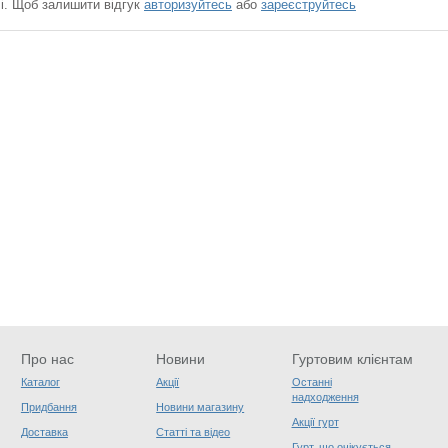
чі. Щоб залишити відгук
авторизуйтесь
або
зареєструйтесь
Про нас
Новини
Гуртовим клієнтам
Каталог
Акції
Останні
надходження
Придбання
Новини магазину
Акції гурт
Доставка
Статті та відео
Гурт, що очікується