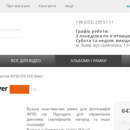
Про магазин
Контакти
Акції
u
+38 (032) 229 57 11
Графік роботи:
З понеділка по п'ятницю:
Субота та неділя: вихідн
м. Львів, вул Шевченка, 15
ВСЕ ДЛЯ ВІДЕО
АЛЬБОМИ І РАМКИ
астик 40*60 DS-103 Silver
ver
( 2 )
Вузька пластмасова рамка для фотографій
64
40*60 см. Підходить для обрамлення
дипломів, сертифікатів, нагород та іншої
-
поліграфії.
Варіант забарвлення: срібло (Silver).