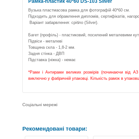
Рамка-пластик 40*60 DS-103 Silver
Вузька пластмасова рамка для фотографій 40*60 см.
Підходить для обрамлення дипломів, сертифікатів, нагород
Варіант забарвлення: срібло (Silver).
Багет (профіль) - пластиковий, посилений металевими ку
Підвіси - металеві
Товщина скла - 1,8-2 мм.
Задня стінка - ДВП
Підставка (ніжка) - немає
*Рами і Антирами великих розмірів (починаючи від А3
виключно у фабричній упаковці. Кількість рамок в упак
Соціальні мережі
Рекомендовані товари: