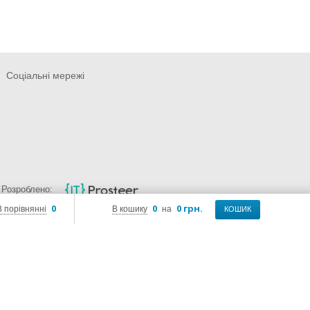
Соціальні мережі
Розроблено:
0
0
0 грн.
В порівнянні
В кошику
на
КОШИК