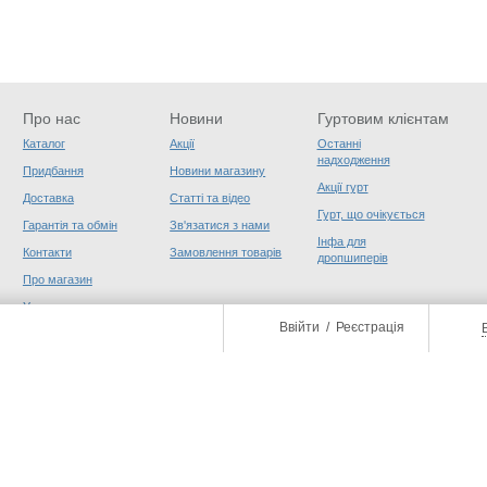
Про нас
Новини
Гуртовим клієнтам
Каталог
Акції
Останні
надходження
Придбання
Новини магазину
Акції гурт
Доставка
Статті та відео
Гурт, що очікується
Гарантія та обмін
Зв'язатися з нами
Інфа для
Контакти
Замовлення товарів
дропшиперів
Про магазин
Угода користувача
Ввійти
/
Реєстрація