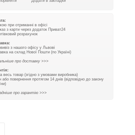
Порівняти
Додати в закладки
та:
вкою при отриманні в офісі
каз з карти через додаток Приват24
отівковий розрахунок
авка:
вивіз з нашого офісу у Львові
авка на склад Нової Пошти (по Україні)
льніше про доставку >>>
нтія:
на весь товар (згідно з умовами виробника)
н або повернення протягом 14 днів (відповідно до закону
їни)
адніше про гарантію >>>