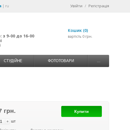
a
|
ru
Увійти
/
Регістрація
Кошик (0)
 з 9-00 до 16-00
вартість 0 грн.
і
4
СТУДІЙНЕ
ФОТОТОВАРИ
...
7 грн.
Купити
+
шт