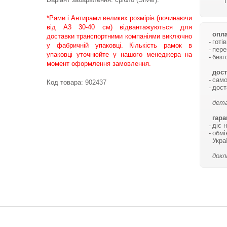
*Рами і Антирами великих розмірів (починаючи
від А3 30-40 см) відвантажуються для
опла
доставки транспортними компаніями виключно
готі
у фабричній упаковці. Кількість рамок в
пере
упаковці уточнюйте у нашого менеджера на
безг
момент оформлення замовлення.
дост
само
Код товара:
902437
дост
дета
гара
діє 
обмі
Укра
докл