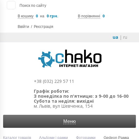
Поиск по сайту
0
0 грн.
0
В кошику
на
В порівнянні
Ввійти
/
Реєстрація
ua
|
ru
+38 (032) 229 57 11
Графік роботи:
З понеділка по п'ятницю: з 9-00 до 16-00
Субота та неділя: вихідні
м. Львів, вул Шевченка, 154
Меню
Каталог товарів
Альбоми і рамки
Фоторамки
Gedeon Рамка