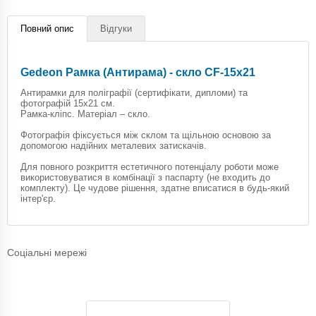
Повний опис
Відгуки
Gedeon Рамка (Антирама) - скло CF-15х21
Антирамки для поліграфії (сертифікати, дипломи) та
фотографій 15х21 см.
Рамка-кліпс. Матеріал – скло.
Фотографія фіксується між склом та щільною основою за
допомогою надійних металевих затискачів.
Для повного розкриття естетичного потенціалу роботи може
використовуватися в комбінації з паспарту (не входить до
комплекту). Це чудове рішення, здатне вписатися в будь-який
інтер'єр.
Соціальні мережі