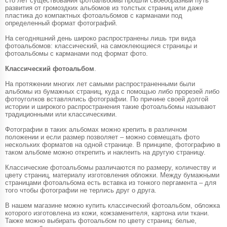
сто лет существования фотоальбомы прошли своеобразный путь
развития от громоздких альбомов из толстых страниц или даже
пластика до компактных фотоальбомов с карманами под
определенный формат фотографий.
На сегодняшний день широко распространены лишь три вида
фотоальбомов: классический, на самоклеющиеся страницы и
фотоальбомы с карманами под формат фото.
Классический фотоальбом
.
На протяжении многих лет самыми распространенными были
альбомы из бумажных страниц, куда с помощью либо прорезей либо
фотоуголков вставлялись фотографии. По причине своей долгой
истории и широкого распространения такие фотоальбомы называют
традиционными или классическими.
Фотографии в таких альбомах можно крепить в различном
положении и если размер позволяет – можно совмещать фото
нескольких форматов на одной странице. В принципе, фотографию в
таком альбоме можно открепить и наклеить на другую страницу.
Классические фотоальбомы различаются по размеру, количеству и
цвету страниц, материалу изготовления обложки. Между бумажными
страницами фотоальбома есть вставка из тонкого пергамента – для
того чтобы фотографии не терлись друг о друга.
В нашем магазине можно купить классический фотоальбом, обложка
которого изготовлена из кожи, кожзаменителя, картона или ткани.
Также можно выбирать фотоальбом по цвету страниц: белые,