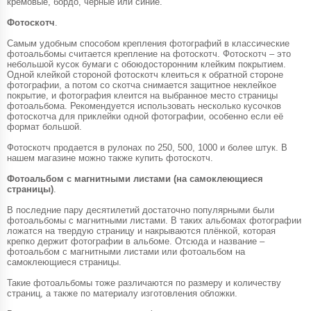
кремовые, бордо, черные или синие.
Фотоскотч
.
Самым удобным способом крепления фотографий в классические
фотоальбомы считается крепление на фотоскотч. Фотоскотч – это
небольшой кусок бумаги с обоюдосторонним клейким покрытием.
Одной клейкой стороной фотоскотч клеиться к обратной стороне
фотографии, а потом со скотча снимается защитное неклейкое
покрытие, и фотография клеится на выбранное место страницы
фотоальбома. Рекомендуется использовать несколько кусочков
фотоскотча для приклейки одной фотографии, особенно если её
формат большой.
Фотоскотч продается в рулонах по 250, 500, 1000 и более штук. В
нашем магазине можно также купить фотоскотч.
Фотоальбом с магнитными листами (на самоклеющиеся
страницы)
.
В последние пару десятилетий достаточно популярными были
фотоальбомы с магнитными листами. В таких альбомах фотографии
ложатся на твердую страницу и накрываются плёнкой, которая
крепко держит фотографии в альбоме. Отсюда и название –
фотоальбом с магнитными листами или фотоальбом на
самоклеющиеся страницы.
Такие фотоальбомы тоже различаются по размеру и количеству
страниц, а также по материалу изготовления обложки.