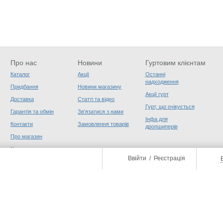
Про нас
Новини
Гуртовим клієнтам
Каталог
Акції
Останні
надходження
Придбання
Новини магазину
Акції гурт
Доставка
Статті та відео
Гурт, що очікується
Гарантія та обмін
Зв'язатися з нами
Інфа для
Контакти
Замовлення товарів
дропшиперів
Про магазин
Угода користувача
Ввійти
/
Реєстрація