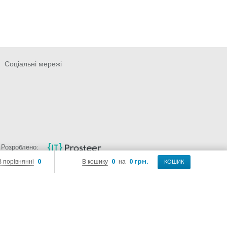
Соціальні мережі
Розроблено:
0
0
0 грн.
В порівнянні
В кошику
на
КОШИК