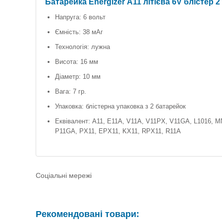
Батарейка Energizer А11 літієва 6V блістер 2
Напруга: 6 вольт
Ємність: 38 мАг
Технологія: лужна
Висота: 16 мм
Діаметр: 10 мм
Вага: 7 гр.
Упаковка: блістерна упаковка з 2 батарейок
Еквівалент: A11, E11A, V11A, V11PX, V11GA, L1016, 
P11GA, PX11, EPX11, KX11, RPX11, R11A
Соціальні мережі
Рекомендовані товари: