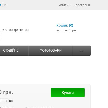
a
|
ru
Увійти
/
Регістрація
Кошик (0)
 з 9-00 до 16-00
вартість 0 грн.
і
4
СТУДІЙНЕ
ФОТОТОВАРИ
...
0 грн.
Купити
+
шт