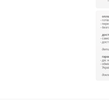
опла
готі
пере
безг
дост
само
дост
дета
гара
діє 
обмі
Укра
докл