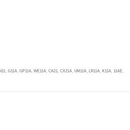
MN11, G11A, GP11A, WE11A, CA21, CX21A, UM11A, LR11A, K11A, 11AE,