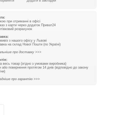
Порівняти
Додати в закладки
та:
вкою при отриманні в офісі
каз з карти через додаток Приват24
отівковий розрахунок
авка:
вивіз з нашого офісу у Львові
авка на склад Нової Пошти (по Україні)
льніше про доставку >>>
нтія:
на весь товар (згідно з умовами виробника)
н або повернення протягом 14 днів (відповідно до закону
їни)
адніше про гарантію >>>