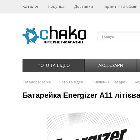
Каталог
Покупка
Доставка
Гарантія та обмін
ФОТО ТА ВІДЕО
АКСЕСУАРИ
Каталог товарів
Фото та відео
Живлення і батареї
Ак
Батарейка Energizer А11 літієва