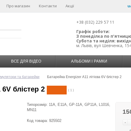
Про магазин
Контакти
Акції
u
+38 (032) 229 57 11
Графік роботи:
З понеділка по п'ятницю:
Субота та неділя: вихідн
м. Львів, вул Шевченка, 15
ВСЕ ДЛЯ ВІДЕО
АЛЬБОМИ І РАМКИ
умулятори та батарейки
Батарейка Energizer А11 літієва 6V блістер 2
 6V блістер 2
( 1 )
Типорозмір: 11A, E11A, GP-11A, GP11A, L1016,
MN11
15
Код товара:
925502
-